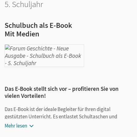
5. Schuljahr
Schulbuch als E-Book
Mit Medien
Das E-Book stellt sich vor – profitieren Sie von
vielen Vorteilen!
Das E-Book ist der ideale Begleiter für Ihren digital
gestützten Unterricht. Es entlastet Schultaschen und
Rucksäcke und ist jederzeit unkompliziert verfügbar.
Mehr lesen
Außerdem unterstützt es mit vielen digitalen Funktionen