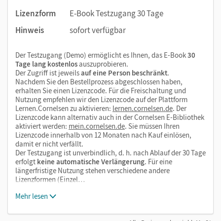
Audios
Lizenzform
E-Book Testzugang 30 Tage
Videos
Hinweis
sofort verfügbar
Neu:
Digitale Hilfe, Digitales Quiz, Digitaler Check
PDF-Dateien
Der Testzugang (Demo) ermöglicht es Ihnen, das E-Book
30
Tage lang kostenlos
auszuprobieren.
Links
Der Zugriff ist jeweils
auf eine Person beschränkt
.
Nachdem Sie den Bestellprozess abgeschlossen haben,
erhalten Sie einen Lizenzcode. Für die Freischaltung und
Nutzung empfehlen wir den Lizenzcode auf der Plattform
Lernen.Cornelsen zu aktivieren:
lernen.cornelsen.de
. Der
Lizenzcode kann alternativ auch in der Cornelsen E-Bibliothek
aktiviert werden:
mein.cornelsen.de
. Sie müssen Ihren
Lizenzcode innerhalb von 12 Monaten nach Kauf einlösen,
damit er nicht verfällt.
Der Testzugang ist unverbindlich, d. h. nach Ablauf der 30 Tage
erfolgt
keine automatische Verlängerung
. Für eine
längerfristige Nutzung stehen verschiedene andere
Lizenzformen (Einzel…
Mehr lesen