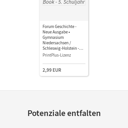
Forum Geschichte -
Neue Ausgabe •
Gymnasium
Niedersachsen /
Schleswig-Holstein -
Ausgabe ab 2024 · 5.
PrintPlus-Lizenz
Schuljahr • Schulbuch
als E-Book Mit Medien
2,99 EUR
Potenziale entfalten