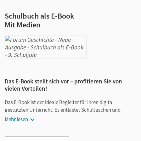
Schulbuch als E-Book
Mit Medien
Das E-Book stellt sich vor – profitieren Sie von
vielen Vorteilen!
Das E-Book ist der ideale Begleiter für Ihren digital
gestützten Unterricht. Es entlastet Schultaschen und
Rucksäcke und ist jederzeit unkompliziert verfügbar.
Mehr lesen
Außerdem unterstützt es mit vielen digitalen Funktionen
das Lehren und Lernen: