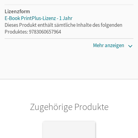
Lizenzform
E-Book PrintPlus-Lizenz - 1 Jahr
Dieses Produkt enthält sämtliche Inhalte des folgenden
Produktes: 9783060657964
Erscheinungsdatum
Mehr anzeigen
29.04.2022
Lizenztext
Die kostengünstige Lizenz für diejenigen, die das E-Book
ein Jahr lang ergänzend zum Print-Titel nutzen möchten.
Diese Lizenz kann nur von Lehrkräften und Schulen
erworben werden.
Zugehörige Produkte
Verlag
Cornelsen Verlag