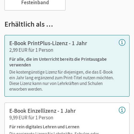
Festeinband
Notizen erstellen
Markierungen setzen
Text ergänzen
Erhältlich als …
Lesezeichen hinzufügen
im Text suchen
E-Book PrintPlus-Lizenz - 1 Jahr
zoomen
2,99 EUR für 1 Person
Für alle, die im Unterricht bereits die Printausgabe
Die Medien sind wichtige Bestandteile dieses E-Books. Sie
verwenden
sind seitengenau platziert, damit Sie und Ihre Schüler/-innen
Die kostengünstige Lizenz für diejenigen, die das E-Book
jederzeit unkompliziert darauf zugreifen können. So
ein Jahr lang ergänzend zum Print-Titel nutzen möchten.
gestalten Sie das Lehren und Lernen zeitsparend und
Diese Lizenz kann nur von Lehrkräften und Schulen
abwechslungsreich. Kein Medienwechsel! Kein
erworben werden.
zeitaufwendiges Suchen!
E-Book Einzellizenz - 1 Jahr
9,99 EUR für 1 Person
Medien in diesem E-Book:
Für rein digitales Lehren und Lernen
Audios
Die geeignete Lizenz für Lehrkräfte, Schulen oder