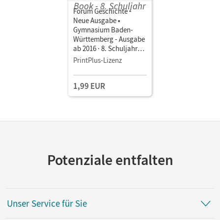
Forum Geschichte -
Neue Ausgabe •
Gymnasium Baden-
Württemberg - Ausgabe
ab 2016 · 8. Schuljahr
Vom Zeitalter
PrintPlus-Lizenz
Napoleons bis zum
Ende der Weimarer
1,99 EUR
Republik • Schulbuch
als E-Book
Potenziale entfalten
Unser Service für Sie