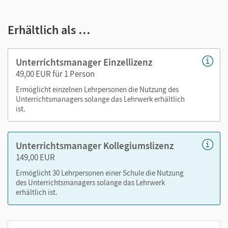
E-Book
kapitelgenaue Materialanordnung
Erhältlich als …
Videos
Audios der Darstellungstexte
Lösungen der Aufgaben
Unterrichtsmanager Einzellizenz
didaktische Hinweise und Hintergrundinformationen
49,00 EUR für 1 Person
zu den im Schulbuch eingesetzten Materialien
Ermöglicht einzelnen Lehrpersonen die Nutzung des
Tafelbilder und Grafiken
Unterrichtsmanagers solange das Lehrwerk erhältlich
ist.
editierbare Kopiervorlagen im PDF- und Word-Format
Inhalte der Cornelsen Lernen App:
Digitale Hilfe,
Digitales Quiz, Digitaler Check
– auch über
Unterrichtsmanager Kollegiumslizenz
lernen.cornelsen.de
149,00 EUR
Ermöglicht 30 Lehrpersonen einer Schule die Nutzung
Nutzen Sie den Unterrichtsmanager auf lernen.cornelsen.de
des Unterrichtsmanagers solange das Lehrwerk
oder über die Cornelsen Lernen App.
erhältlich ist.