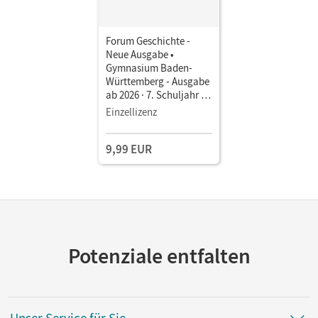
Forum Geschichte -
Neue Ausgabe •
Gymnasium Baden-
Württemberg - Ausgabe
ab 2026 · 7. Schuljahr •
Schulbuch als E-Book
Einzellizenz
Mit Medien
9,99 EUR
Potenziale entfalten