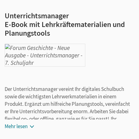
Unterrichtsmanager
E-Book mit Lehrkräftematerialien und
Planungstools
Der Unterrichtsmanager vereint Ihr digitales Schulbuch
sowie die wichtigsten Lehrwerkmaterialien in einem
Produkt. Ergänzt um hilfreiche Planungstools, vereinfacht
er Ihre Unterrichtsvorbereitung enorm. Arbeiten Sie dabei
flexibel on- oder offline, ganz wie es für Sie passt! Ihr
Unterrichtsmanager enthält:
Mehr lesen