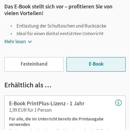
Das E-Book stellt sich vor – profitieren Sie von
vielen Vorteilen!
Entlastung der Schultaschen und Rucksäcke
Ideal für einen digital gestützten Unterricht
Mehr lesen
Notiz- und Markierungsmöglichkeit
Jederzeit unkompliziert verfügbar
Viele digitale Funktionen unterstützen das Lehren und
Festeinband
E-Book
Lernen:
Notizen erstellen
Erhältlich als …
Markierungen setzen
Text ergänzen
E-Book PrintPlus-Lizenz - 1 Jahr
Lesezeichen hinzufügen
1,99 EUR für 1 Person
Suchen im Text
Für alle, die im Unterricht bereits die Printausgabe
Zoomen
verwenden