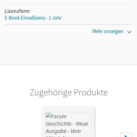
Lizenzform
E-Book Einzellizenz - 1 Jahr
Erscheinungsdatum
Mehr anzeigen
16.07.2019
Lizenztext
Die geeignete Lizenz für Lehrkräfte, Schulen oder
Privatpersonen, die nur mit dem E-Book arbeiten.
Verlag
Cornelsen Verlag
Zugehörige Produkte
Herausgeber/-in
Cornelißen, Hans-Joachim; Bäuml-Stosiek, Dagmar;
Wimmer, Silvia
Autor/-in
Cornelißen, Hans-Joachim; Bäuml-Stosiek, Dagmar;