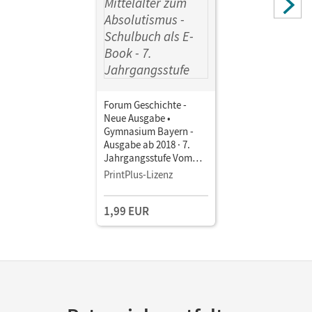
Wimmer, Silvia; Plötz, Andrea; Fuchs, Christine
Forum Geschichte -
Neue Ausgabe •
Gymnasium Bayern -
Ausgabe ab 2018 · 7.
Jahrgangsstufe Vom
Mittelalter zum
PrintPlus-Lizenz
Absolutismus •
Schulbuch als E-Book
1,99 EUR