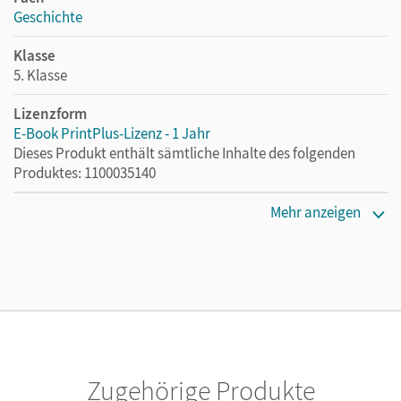
Geschichte
Klasse
5. Klasse
Lizenzform
E-Book PrintPlus-Lizenz - 1 Jahr
Dieses Produkt enthält sämtliche Inhalte des folgenden
Produktes: 1100035140
Erscheinungsdatum
Mehr anzeigen
29.01.2025
Lizenztext
Die kostengünstige Lizenz für diejenigen, die das E-Book
ein Jahr lang ergänzend zum Print-Titel nutzen möchten.
Diese Lizenz kann nur von Lehrkräften und Schulen
erworben werden.
Zugehörige Produkte
Verlag