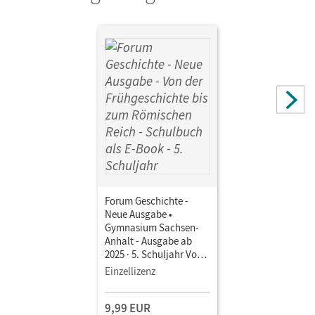
Cornelsen Verlag
Herausgeber/-in
Born, Nicky
Autor/-in
Willer, Manuel; Born, Nicky; Jahn, Steffi; Weißhampel,
Stefan
Forum Geschichte -
Neue Ausgabe •
Gymnasium Sachsen-
Anhalt - Ausgabe ab
2025 · 5. Schuljahr Von
der Frühgeschichte bis
Einzellizenz
zum Römischen Reich •
Schulbuch als E-Book
9,99 EUR
Mit Medien