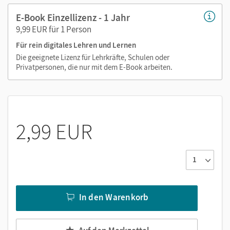
E-Book Einzellizenz - 1 Jahr
9,99 EUR für 1 Person
Medien in diesem E-Book:
Für rein digitales Lehren und Lernen
Audios der Darstellungstexte
Die geeignete Lizenz für Lehrkräfte, Schulen oder
Privatpersonen, die nur mit dem E-Book arbeiten.
Videos und Kartenanimationen
Interaktive Übungen,
Digitale Hilfen, Digitale
Abschlussprüfung (Check)
Webcodes
2,99 EUR
In den Warenkorb