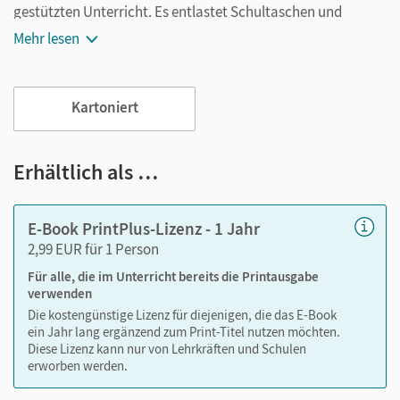
gestützten Unterricht. Es entlastet Schultaschen und
Rucksäcke und ist jederzeit unkompliziert verfügbar.
Mehr lesen
Außerdem unterstützt es mit vielen digitalen Funktionen
das Lehren und Lernen:
Kartoniert
Notizen erstellen
Markierungen setzen
Text ergänzen
Erhältlich als …
Lesezeichen hinzufügen
im Text suchen
E-Book PrintPlus-Lizenz - 1 Jahr
zoomen
2,99 EUR für 1 Person
Für alle, die im Unterricht bereits die Printausgabe
Die Medien sind wichtige Bestandteile dieses E-Books. Sie
verwenden
sind seitengenau platziert, damit Sie und Ihre Schüler/-innen
Die kostengünstige Lizenz für diejenigen, die das E-Book
jederzeit unkompliziert darauf zugreifen können. So
ein Jahr lang ergänzend zum Print-Titel nutzen möchten.
gestalten Sie das Lehren und Lernen zeitsparend und
Diese Lizenz kann nur von Lehrkräften und Schulen
abwechslungsreich. Kein Medienwechsel! Kein
erworben werden.
zeitaufwendiges Suchen!