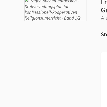
F
G
Au
St