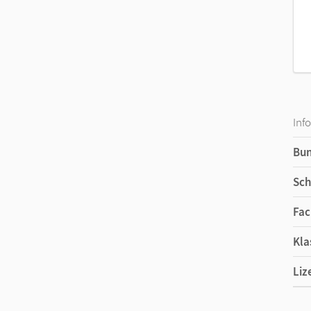
Inf
Bu
Sch
Fac
Kla
Liz
Ers