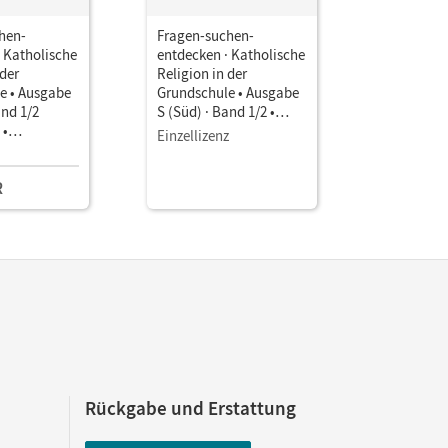
hen-
Fragen-suchen-
 Katholische
entdecken · Katholische
 der
Religion in der
e • Ausgabe
Grundschule • Ausgabe
and 1/2
S (Süd) · Band 1/2 •
 •
Stoffverteilungsplan für
Einzellizenz
pe
jahrgangsübergreifende
Lerngruppen
R
Rückgabe und Erstattung