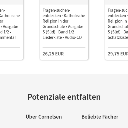
en-
Fragen-suchen-
Fragen-suc
Katholische
entdecken · Katholische
entdecken ·
er
Religion in der
Religion in
 • Ausgabe
Grundschule • Ausgabe
Grundschul
d 1/2 •
S (Süd) · Band 1/2
S (Süd) · B
ommentar
Liederkiste • Audio-CD
Schatzkiste
Folienmap
26,25 EUR
29,75 EU
Potenziale entfalten
Über Cornelsen
Beliebte Fächer