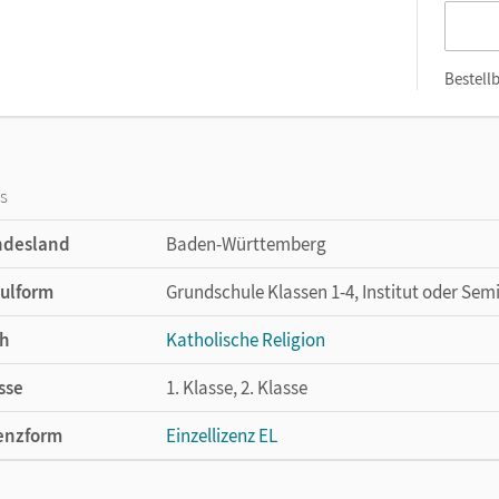
Bestellb
os
ndesland
Baden-Württemberg
ulform
Grundschule Klassen 1-4, Institut oder Sem
h
Katholische Religion
sse
1. Klasse, 2. Klasse
enzform
Einzellizenz EL
cheinungsdatum
30.10.2018