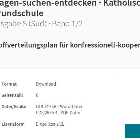
ragen-suchen-entdecken · Katholisc
rundschule
sgabe S (Süd) · Band 1/2
offverteilungsplan für konfressionell-kooper
Format
Download
Seitenzahl
6
Datei/Größe
DOC/49 kB - Word-Datei
PDF/267 kB - PDF-Datei
Lizenzform
Einzellizenz EL