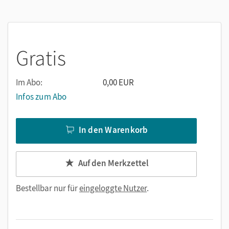
Raumorientierung.
Den Lernroboter
eXperiBot
sowie eine passende Spielmatte
zu den Aufgaben finden Sie im Cornelsen-Shop unter: „Der
Lernroboter für die Grundschule – eXperiBot Wege
Gratis
programmieren“.
Im Abo:
0,00 EUR
Infos zum Abo
In den Warenkorb
Auf den Merkzettel
Bestellbar nur für
eingeloggte Nutzer
.