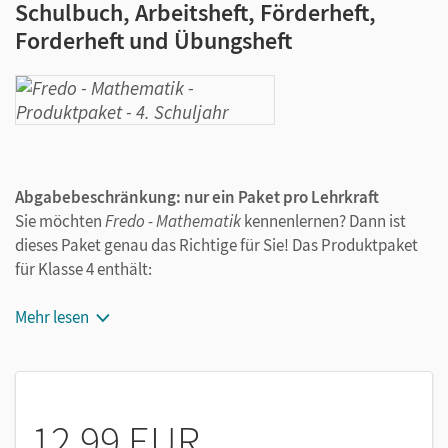
Schulbuch, Arbeitsheft, Förderheft,
Forderheft und Übungsheft
Abgabebeschränkung: nur ein Paket pro Lehrkraft
Sie möchten
Fredo - Mathematik
kennenlernen? Dann ist
dieses Paket genau das Richtige für Sie! Das Produktpaket
für Klasse 4 enthält:
Schulbuch (ISBN 978-3-06-084899-7)
Mehr lesen
Arbeitsheft (ISBN 978-3-06-084900-0)
Förderheft (ISBN 978-3-06-084901-7)
Forderheft (ISBN 978-3-06-084902-4)
Übungsheft (ISBN 978-3-06-084903-1)
12,99 EUR