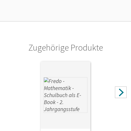
Lizenztext
Kostenloser Zugang, um das E-Book 30 Tage lang zu testen
Verlag
Oldenbourg Schulbuchverlag
Zugehörige Produkte
Autor/-in
Verboom, Lilo; Franzen-Stephan, Nicole; Balins, Mechtilde;
Dürr, Rita; Torke, Margot; Strothmann, Anne; Gerstner,
Petra; Plötzer, Ute