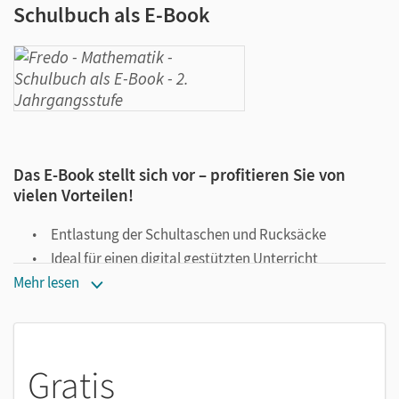
Schulbuch als E-Book
Das E-Book stellt sich vor – profitieren Sie von
vielen Vorteilen!
Entlastung der Schultaschen und Rucksäcke
Ideal für einen digital gestützten Unterricht
Notiz- und Markierungsmöglichkeit
Mehr lesen
Jederzeit unkompliziert verfügbar
Viele digitale Funktionen unterstützen das Lehren und
Lernen:
Gratis