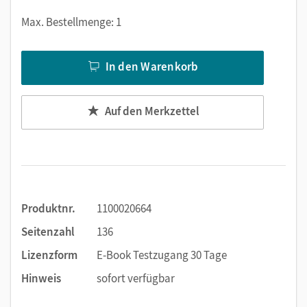
Notizen erstellen
Max. Bestellmenge: 1
Markierungen setzen
Text ergänzen
Lesezeichen hinzufügen
In den Warenkorb
Suchen im Text
Zoomen
Auf den Merkzettel
Produktnr.
1100020664
Seitenzahl
136
Lizenzform
E-Book Testzugang 30 Tage
Hinweis
sofort verfügbar