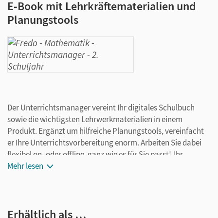
E-Book mit Lehrkräftematerialien und
Planungstools
Der Unterrichtsmanager vereint Ihr digitales Schulbuch
sowie die wichtigsten Lehrwerkmaterialien in einem
Produkt. Ergänzt um hilfreiche Planungstools, vereinfacht
er Ihre Unterrichtsvorbereitung enorm. Arbeiten Sie dabei
flexibel on- oder offline, ganz wie es für Sie passt! Ihr
Unterrichtsmanager enthält:
Mehr lesen
Schulbuch als E-Book
seitengenaue Materialanordnung
Erhältlich als …
didaktische Informationen und Unterrichtsideen