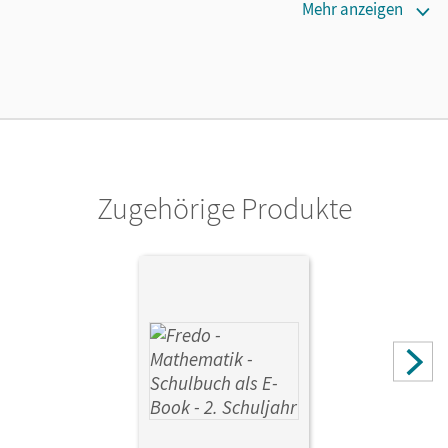
Erscheinungsdatum
Mehr anzeigen
05.05.2022
Lizenztext
Ermöglicht 30 Lehrpersonen einer Schule die Nutzung des
Unterrichtsmanagers solange das Lehrwerk erhältlich ist.
Verlag
Cornelsen Verlag
Zugehörige Produkte
Autor/-in
Franzen-Stephan, Nicole; Balins, Mechtilde; Dürr, Rita;
Torke, Margot; Strothmann, Anne; Plötzer, Ute