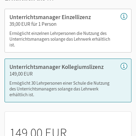
Stoffverteilungsplan und Stundenvorschläge
Seiten des Arbeitshefts und des Förderhefts zur
Unterrichtsmanager Einzellizenz
Ansicht
39,00 EUR für 1 Person
Lösungen zu Schulbuch und den Arbeits- und
Ermöglicht einzelnen Lehrpersonen die Nutzung des
Übungsheften
Unterrichtsmanagers solange das Lehrwerk erhältlich
editierbare, differenzierte Kopiervorlagen (mit
ist.
Lösungen)
editierbare Fördermaterialien
Unterrichtsmanager Kollegiumslizenz
weitere Kopiervorlagen für die
149,00 EUR
Unterrichtsorganisation
Ermöglicht 30 Lehrpersonen einer Schule die Nutzung
editierbare Lernzielkontrollen (mit Lösungen)
des Unterrichtsmanagers solange das Lehrwerk
Beobachtungsbögen
erhältlich ist.
Tafelbilder für Einstiege und Spielanleitungen
Videos aus der Cornelsen Lernen App
Nutzen Sie den Unterrichtsmanager auf lernen.cornelsen.de
149,00 EUR
oder über die Cornelsen Lernen App.