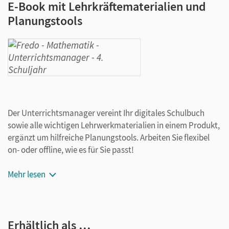
E-Book mit Lehrkräftematerialien und
Planungstools
Der Unterrichtsmanager vereint Ihr digitales Schulbuch
sowie alle wichtigen Lehrwerkmaterialien in einem Produkt,
ergänzt um hilfreiche Planungstools. Arbeiten Sie flexibel
on- oder offline, wie es für Sie passt!
Ihr Unterrichtsmanager zu
Mehr lesen
Fredo - Mathematik
enthält:
Schulbuch als E-Book
Seiten des Arbeitshefts und des Arbeitsheft Fördern zur
Erhältlich als …
Ansicht