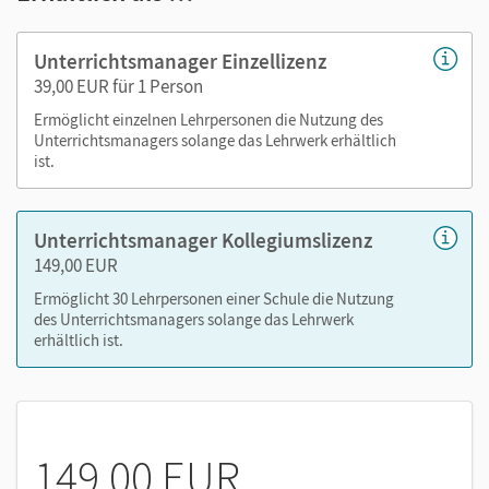
didaktischer Kommentar und Unterrichtsideen
Stoffverteilungsplan und Stundenvorschläge
Unterrichtsmanager Einzellizenz
Lösungen zu Schulbuch und den Arbeits- und
39,00 EUR für 1 Person
Übungsheften
Ermöglicht einzelnen Lehrpersonen die Nutzung des
editierbare, differenzierte Kopiervorlagen (mit
Unterrichtsmanagers solange das Lehrwerk erhältlich
Lösungen)
ist.
editierbare Fördermaterialien (mit Lösungen)
weitere Kopiervorlagen für die
Unterrichtsmanager Kollegiumslizenz
Unterrichtsorganisation
149,00 EUR
editierbare Lernzielkontrollen (mit Lösungen)
Ermöglicht 30 Lehrpersonen einer Schule die Nutzung
Beobachtungsbögen
des Unterrichtsmanagers solange das Lehrwerk
Tafelbilder für Einstiege und Spielanleitungen
erhältlich ist.
Erklärvideos aus der Cornelsen Lernen App – innerhalb
der Anwendung online und offline nutzbar
Nutzen Sie den Unterrichtsmanager auf lernen.cornelsen.de
149,00 EUR
oder über die Cornelsen Lernen App.