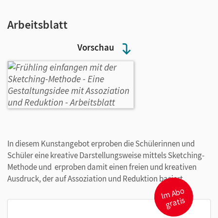
Arbeitsblatt
Vorschau
In diesem Kunstangebot erproben die Schülerinnen und
Schüler eine kreative Darstellungsweise mittels Sketching-
Methode und erproben damit einen freien und kreativen
Ausdruck, der auf Assoziation und Reduktion basiert.
I
m
A
b
o
gr
atis