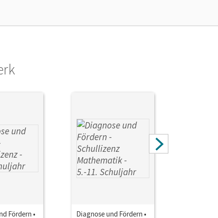
erk
nd Fördern •
Diagnose und Fördern •
Diagnose 