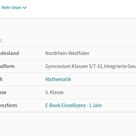
Mehr lesen
os
ndesland
Nordrhein-Westfalen
ulform
Gymnasium Klassen 5/7-10, Integrierte Ges
h
Mathematik
sse
5. Klasse
enzform
E-Book Einzellizenz - 1 Jahr
cheinungsdatum
16.05.2019
enztext
Die geeignete Lizenz für Lehrkräfte, Schul