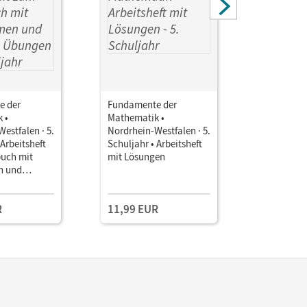
e der
Fundamente der
Fundamen
 •
Mathematik •
Mathemati
estfalen · 5.
Nordrhein-Westfalen · 5.
Nordrhein-
 Arbeitsheft
Schuljahr • Arbeitsheft
Schuljahr 
uch mit
mit Lösungen
Unterrich
n und
Book mit
Kollegium
Übungen Mit
Lehrkräft
n Lösungen
und Planu
R
11,99 EUR
109,00 