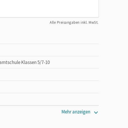
Alle Preisangaben inkl. MwSt.
amtschule Klassen 5/7-10
Mehr anzeigen
en oder Privatpersonen, die nur mit dem E-Book