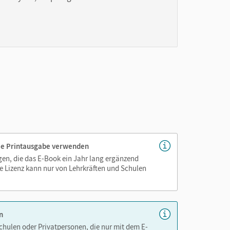
genau platziert, damit Sie und Ihre Schüler/-innen
as Lehren und Lernen zeitsparend und
hen!
 die Printausgabe verwenden
igen, die das E-Book ein Jahr lang ergänzend
e Lizenz kann nur von Lehrkräften und Schulen
n
Schulen oder Privatpersonen, die nur mit dem E-