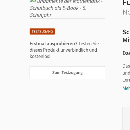
F
No
Sc
TESTZUGANG
Mi
Erstmal ausprobieren?
Testen Sie
dieses Produkt unverbindlich und
Das
kostenlos!
Das
und
Zum Testzugang
Ler
Meh