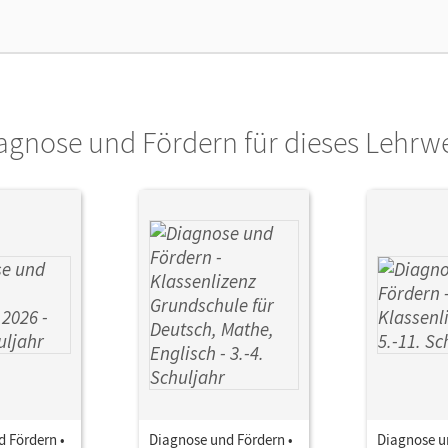
arbeiten.
lag
Cornelsen Verlag
ausgeber/-in
Pallack, Andreas
agnose und Fördern für dieses Lehrw
 Fördern •
Diagnose und Fördern •
Diagnose u