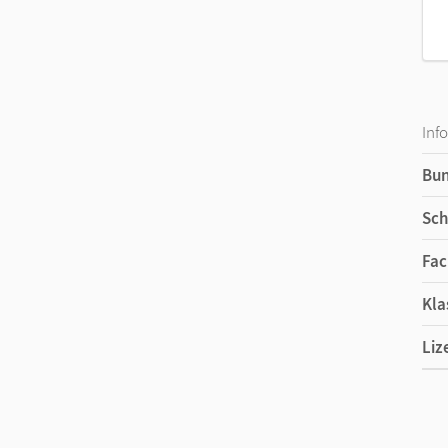
Inf
Bu
Sch
Fac
Kla
Liz
Ers
Liz