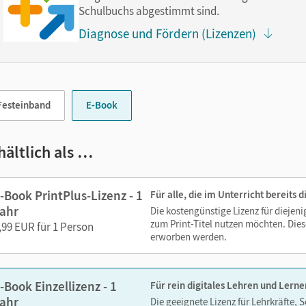
zoomen
Schulbuchs abgestimmt sind.
Diagnose und Fördern (Lizenzen)
 Medien sind wichtige Bestandteile dieses E-Books. Sie sind seiten
erzeit unkompliziert darauf zugreifen können. So gestalten Sie d
echslungsreich. Kein Medienwechsel! Kein zeitaufwendiges Suc
Festeinband
E-Book
ien in diesem E-Book:
hältlich als …
Erklärfilme
-Book PrintPlus-Lizenz - 1
Für alle, die im Unterricht bereits
ahr
Die kostengünstige Lizenz für diejen
zum Print-Titel nutzen möchten. Dies
,99 EUR für 1 Person
erworben werden.
-Book Einzellizenz - 1
Für rein digitales Lehren und Lerne
ahr
Die geeignete Lizenz für Lehrkräfte, 