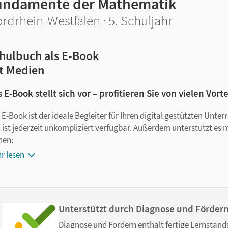
undamente der Mathematik
rdrhein-Westfalen · 5. Schuljahr
hulbuch als E-Book
t Medien
 E-Book stellt sich vor – profitieren Sie von vielen Vorte
 E-Book ist der ideale Begleiter für Ihren digital gestützten Unte
 ist jederzeit unkompliziert verfügbar. Außerdem unterstützt es 
nen:
r lesen
Notizen erstellen
Markierungen setzen
Text ergänzen
Lesezeichen hinzufügen
Unterstützt durch Diagnose und Förder
im Text suchen
Diagnose und Fördern enthält fertige Lernstand