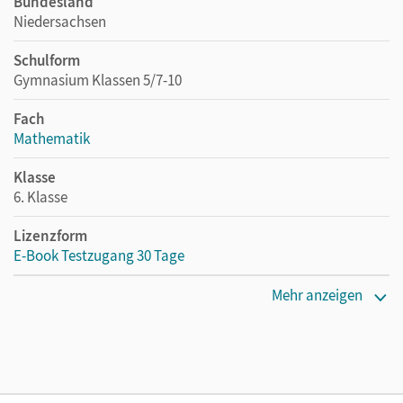
Bundesland
Niedersachsen
Schulform
Gymnasium Klassen 5/7-10
Fach
Mathematik
Klasse
6. Klasse
Lizenzform
E-Book Testzugang 30 Tage
Erscheinungsdatum
Mehr anzeigen
24.04.2025
Lizenztext
Kostenloser Zugang, um das E-Book 30 Tage lang zu testen