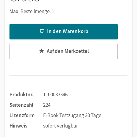
Text ergänzen
Lesezeichen hinzufügen
Max. Bestellmenge: 1
im Text suchen
zoomen
In den Warenkorb
Die Medien sind wichtige Bestandteile dieses E-Books. Sie
sind seitengenau platziert, damit Sie und Ihre Schüler/-innen
Auf den Merkzettel
jederzeit unkompliziert darauf zugreifen können. So
gestalten Sie das Lehren und Lernen zeitsparend und
abwechslungsreich. Kein Medienwechsel! Kein
zeitaufwendiges Suchen!
Produktnr.
1100033346
Medien in diesem E-Book:
Seitenzahl
224
Erklärfilme
Lizenzform
E-Book Testzugang 30 Tage
Hinweis
sofort verfügbar