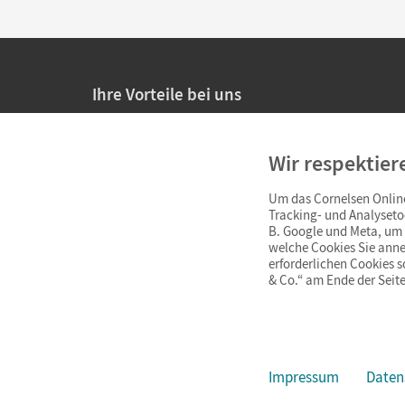
Ihre Vorteile bei uns
20% Prüfnachlass für Lehrkräfte
Wir respektier
Persönliche Angebote für Lehrkräfte
Um das Cornelsen Online
Sicheres Einkaufen mit SSL-Verschlüsselung
Tracking- und Analyseto
B. Google und Meta, um I
Verlängerte
Widerrufsfrist
von 4 Wochen
welche Cookies Sie anne
erforderlichen Cookies 
& Co.“ am Ende der Seite
Schnelle und einfache Retourenabwicklung
Impressum
Daten
Impressum
AGB
Datenschutz
Barrierefreiheit
Cookie