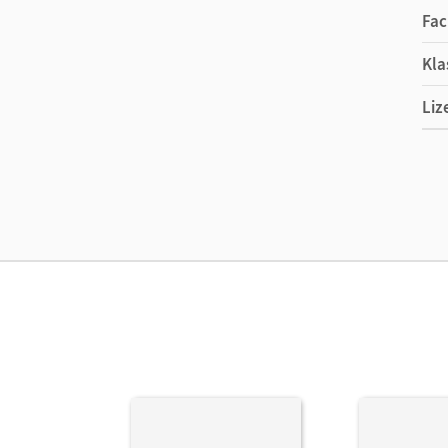
Fac
Kla
Liz
Ers
Liz
Ver
Her
Aut