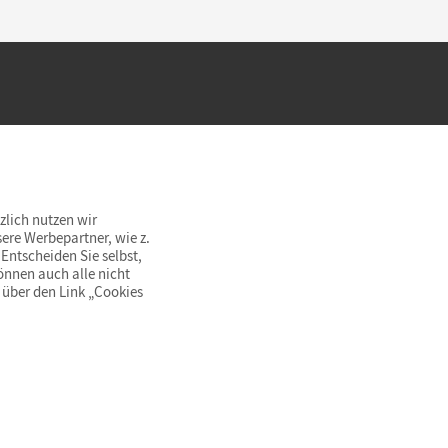
hland beim Kauf im Cornelsen Onlineshop.
rsandkostenfrei innerhalb Deutschlands
zlich nutzen wir
ere Werbepartner, wie z.
Entscheiden Sie selbst,
önnen auch alle nicht
 über den Link „Cookies
© Cornelsen Verlag 2026