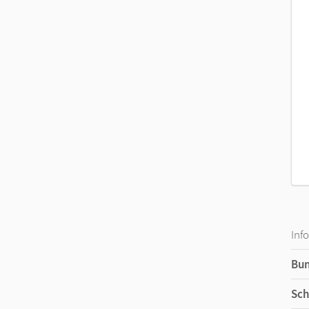
Inf
Bu
Sch