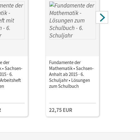
e der
Fundamente der
Fundamen
 • Sachsen-
Mathematik • Sachsen-
Mathemati
15 · 6.
Anhalt ab 2015 · 6.
Anhalt ab 
 Arbeitsheft
Schuljahr • Lösungen
Schuljahr 
en
zum Schulbuch
Stoffvert
zum Lehrp
Einzellize
Sachsen-A
R
22,75 EUR