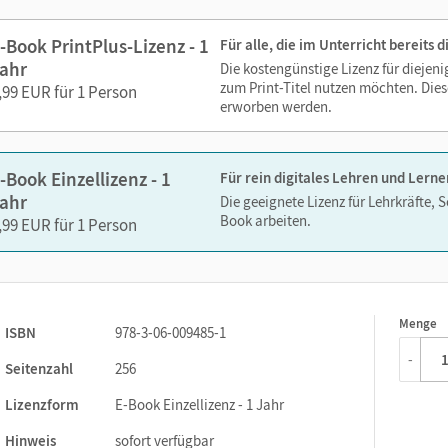
Lesezeichen hinzufügen
Suchen im Text
-Book PrintPlus-Lizenz - 1
Für alle, die im Unterricht bereits
Zoomen
ahr
Die kostengünstige Lizenz für diejen
zum Print-Titel nutzen möchten. Dies
,99 EUR für 1 Person
erworben werden.
-Book Einzellizenz - 1
Für rein digitales Lehren und Lerne
ahr
Die geeignete Lizenz für Lehrkräfte, 
Book arbeiten.
,99 EUR für 1 Person
Menge
1
ISBN
978-3-06-009485-1
-
Seitenzahl
256
Lizenzform
E-Book Einzellizenz - 1 Jahr
Hinweis
sofort verfügbar