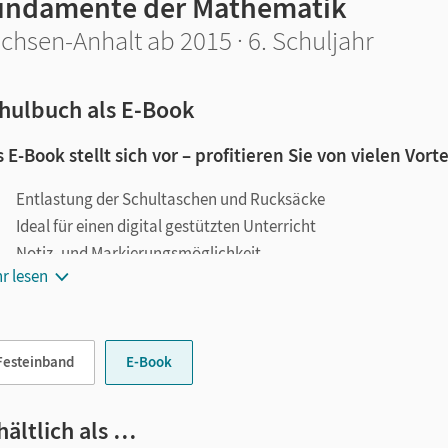
undamente der Mathematik
chsen-Anhalt ab 2015 · 6. Schuljahr
hulbuch als E-Book
 E-Book stellt sich vor – profitieren Sie von vielen Vorte
Entlastung der Schultaschen und Rucksäcke
Ideal für einen digital gestützten Unterricht
Notiz- und Markierungsmöglichkeit
r lesen
Jederzeit unkompliziert verfügbar
le digitale Funktionen unterstützen das Lehren und Lernen:
Festeinband
E-Book
Notizen erstellen
Markierungen setzen
Text ergänzen
hältlich als …