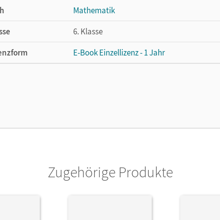
h
Mathematik
sse
6. Klasse
enzform
E-Book Einzellizenz - 1 Jahr
cheinungsdatum
24.04.2015
enztext
Die geeignete Lizenz für Lehrkräfte, Schul
arbeiten.
lag
Cornelsen Verlag
ausgeber/-in
Pallack, Andreas
Zugehörige Produkte
or/-in
Flade, Lothar; Langlotz, Hubert; Benölken, 
Quante, Melanie; Pallack, Andreas; Rasbach
Wahle, Christian; Winterstein, Florian; Zap
Rose, Anna-Kristin; Rempel, Nadeshda; Geu
Martina; Krüger, Sabine