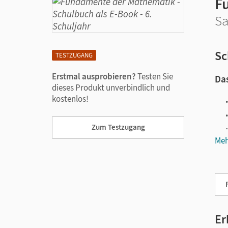
F
Sa
Sc
TESTZUGANG
Erstmal ausprobieren?
Testen Sie
Das
dieses Produkt unverbindlich und
kostenlos!
Zum Testzugang
Meh
Vie
Er