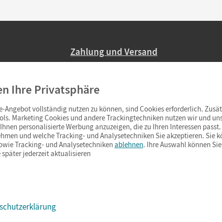
Zahlung und Versand
Nur 2,95 EUR Versandkosten in Deutsc
en Ihre Privatsphäre
Ab 59,– EUR Bestellwert liefern wir ve
(Lieferung in 3–6 Tagen).
-Angebot vollständig nutzen zu können, sind Cookies erforderlich. Zusät
ols. Marketing Cookies und andere Trackingtechniken nutzen wir und uns
hnen personalisierte Werbung anzuzeigen, die zu Ihren Interessen passt. 
hmen und welche Tracking- und Analysetechniken Sie akzeptieren. Sie k
sowie Tracking- und Analysetechniken
ablehnen
. Ihre Auswahl können Sie
 später jederzeit aktualisieren
schutzerklärung
s & Co.