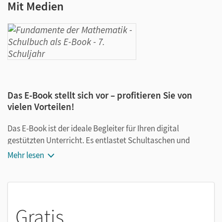
Mit Medien
Das E-Book stellt sich vor – profitieren Sie von
vielen Vorteilen!
Das E-Book ist der ideale Begleiter für Ihren digital
gestützten Unterricht. Es entlastet Schultaschen und
Rucksäcke und ist jederzeit unkompliziert verfügbar.
Mehr lesen
Außerdem unterstützt es mit vielen digitalen Funktionen
das Lehren und Lernen:
Notizen erstellen
Gratis
Markierungen setzen