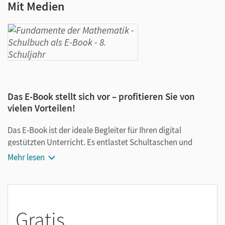
Mit Medien
Das E-Book stellt sich vor – profitieren Sie von
vielen Vorteilen!
Das E-Book ist der ideale Begleiter für Ihren digital
gestützten Unterricht. Es entlastet Schultaschen und
Rucksäcke und ist jederzeit unkompliziert verfügbar.
Mehr lesen
Außerdem unterstützt es mit vielen digitalen Funktionen
das Lehren und Lernen:
Notizen erstellen
Gratis
Markierungen setzen