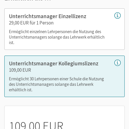
Buch
Lösungen
Unterrichtsmanager Einzellizenz
Selbsteinschätzungsbögen als PDF
29,00 EUR für 1 Person
Arbeitsblätter als PDF
Ermöglicht einzelnen Lehrpersonen die Nutzung des
Kopiervorlagen
Unterrichtsmanagers solange das Lehrwerk erhältlich
ist.
editierbare Kopiervorlagen
tägliche Übungen
Unterrichtsmanager Kollegiumslizenz
Nutzen Sie den Unterrichtsmanager auf lernen.cornelsen.de
109,00 EUR
oder über die Cornelsen Lernen App.
Ermöglicht 30 Lehrpersonen einer Schule die Nutzung
des Unterrichtsmanagers solange das Lehrwerk
erhältlich ist.
109,00 EUR