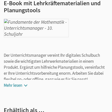
E-Book mit Lehrkräftematerialien und
Planungstools
Der Unterrichtsmanager vereint Ihr digitales Schulbuch
sowie die wichtigsten Lehrwerkmaterialien in einem
Produkt. Ergänzt um hilfreiche Planungstools, vereinfacht
er Ihre Unterrichtsvorbereitung enorm. Arbeiten Sie dabei
flexibel on- oder offline, ganz wie es für Sie passt!
Ihr Unterrichtsmanager enthält:
Mehr lesen
E-Book mit Medien
kapitelseitengenaue Materialanordnung
Erhältlich als …
Videos/Erklärvideos passend zu den Beispielen im