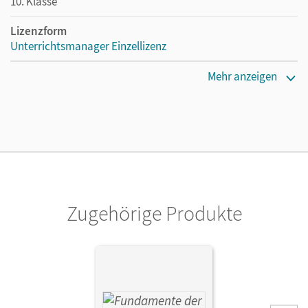
10. Klasse
Lizenzform
Unterrichtsmanager Einzellizenz
Erscheinungsdatum
Mehr anzeigen
10.07.2026
Lizenztext
Ermöglicht einzelnen Lehrpersonen die Nutzung des
Unterrichtsmanagers solange das Lehrwerk erhältlich ist.
Verlag
Cornelsen Verlag
Zugehörige Produkte