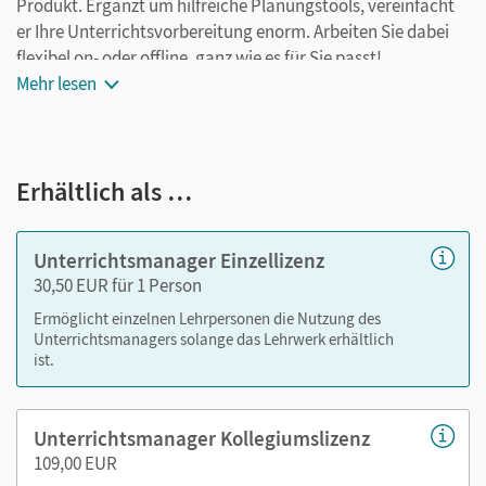
Produkt. Ergänzt um hilfreiche Planungstools, vereinfacht
er Ihre Unterrichtsvorbereitung enorm. Arbeiten Sie dabei
flexibel on- oder offline, ganz wie es für Sie passt!
Mehr lesen
Ihr Unterrichtsmanager enthält:
E-Book mit Medien
Erhältlich als …
kapitelseitengenaue Materialanordnung
tägliche Übungen
Selbsteinschätzungsbögen als PDF
Unterrichtsmanager Einzellizenz
Kopiervorlagen
30,50 EUR für 1 Person
Lösungen
Ermöglicht einzelnen Lehrpersonen die Nutzung des
Videos/Erklärvideos passend zu den Beispielen im
Unterrichtsmanagers solange das Lehrwerk erhältlich
Buch
ist.
Lernpläne
Arbeitsheft
Unterrichtsmanager Kollegiumslizenz
109,00 EUR
Nutzen Sie den Unterrichtsmanager auf lernen.cornelsen.de