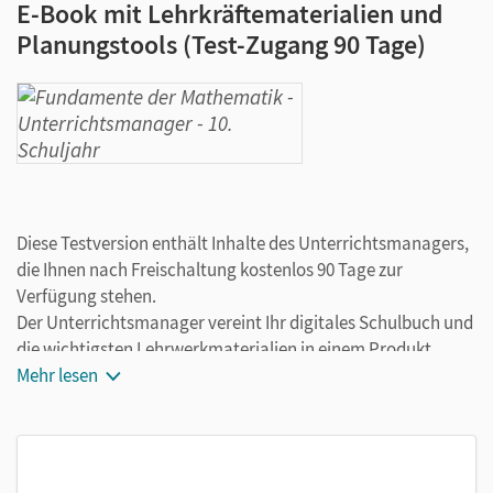
E-Book mit Lehrkräftematerialien und
Planungstools (Test-Zugang 90 Tage)
Diese Testversion enthält Inhalte des Unterrichtsmanagers,
die Ihnen nach Freischaltung kostenlos 90 Tage zur
Verfügung stehen.
Der Unterrichtsmanager vereint Ihr digitales Schulbuch und
die wichtigsten Lehrwerkmaterialien in einem Produkt.
Ergänzt um hilfreiche Planungstools, vereinfacht er Ihre
Mehr lesen
Unterrichtsvorbereitung enorm.