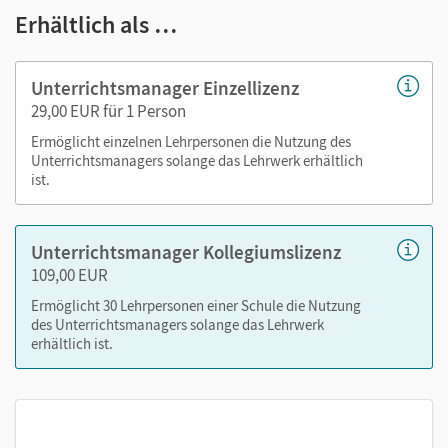
Erhältlich als …
Videos/Erklärvideos passend zu den Beispielen im
Buch
Lösungen
Unterrichtsmanager Einzellizenz
Selbsteinschätzungsbögen als PDF
29,00 EUR für 1 Person
Arbeitsblätter als PDF
Ermöglicht einzelnen Lehrpersonen die Nutzung des
Kopiervorlagen
Unterrichtsmanagers solange das Lehrwerk erhältlich
ist.
editierbare Kopiervorlagen
tägliche Übungen
Unterrichtsmanager Kollegiumslizenz
Nutzen Sie den Unterrichtsmanager auf lernen.cornelsen.de
109,00 EUR
oder über die Cornelsen Lernen App.
Ermöglicht 30 Lehrpersonen einer Schule die Nutzung
des Unterrichtsmanagers solange das Lehrwerk
erhältlich ist.