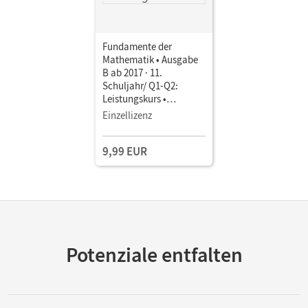
Fundamente der
Mathematik • Ausgabe
B ab 2017 · 11.
Schuljahr/ Q1-Q2:
Leistungskurs •
Schulbuch als E-Book
Einzellizenz
Mit Medien
9,99 EUR
Potenziale entfalten