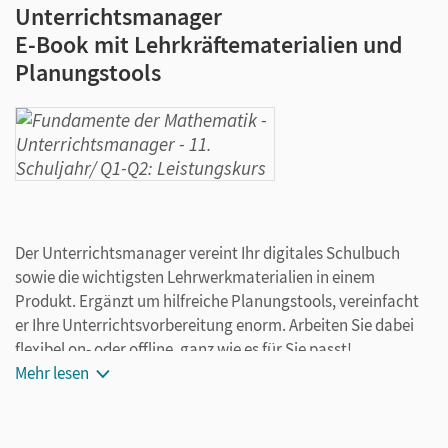
Unterrichtsmanager
E-Book mit Lehrkräftematerialien und
Planungstools
Der Unterrichtsmanager vereint Ihr digitales Schulbuch
sowie die wichtigsten Lehrwerkmaterialien in einem
Produkt. Ergänzt um hilfreiche Planungstools, vereinfacht
er Ihre Unterrichtsvorbereitung enorm. Arbeiten Sie dabei
flexibel on- oder offline, ganz wie es für Sie passt!
Ihr Unterrichtsmanager enthält:
Mehr lesen
E-Book mit Medien
kapitelseitengenaue Materialanordnung