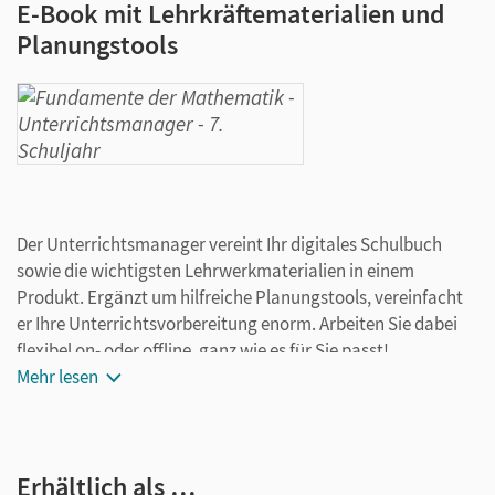
E-Book mit Lehrkräftematerialien und
Planungstools
Der Unterrichtsmanager vereint Ihr digitales Schulbuch
sowie die wichtigsten Lehrwerkmaterialien in einem
Produkt. Ergänzt um hilfreiche Planungstools, vereinfacht
er Ihre Unterrichtsvorbereitung enorm. Arbeiten Sie dabei
flexibel on- oder offline, ganz wie es für Sie passt!
Ihr Unterrichtsmanager enthält:
Mehr lesen
E-Book mit Medien
kapitelseitengenaue Materialanordnung
Erhältlich als …
Videos/Erklärvideos passend zu den Beispielen im