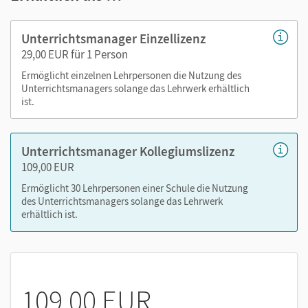
Buch
Lösungen
Unterrichtsmanager Einzellizenz
Selbsteinschätzungsbögen als PDF
29,00 EUR für 1 Person
Arbeitsblätter als PDF
Ermöglicht einzelnen Lehrpersonen die Nutzung des
Kopiervorlagen
Unterrichtsmanagers solange das Lehrwerk erhältlich
ist.
editierbare Kopiervorlagen
tägliche Übungen
Unterrichtsmanager Kollegiumslizenz
Nutzen Sie den Unterrichtsmanager auf lernen.cornelsen.de
109,00 EUR
oder über die Cornelsen Lernen App.
Ermöglicht 30 Lehrpersonen einer Schule die Nutzung
des Unterrichtsmanagers solange das Lehrwerk
erhältlich ist.
109,00 EUR