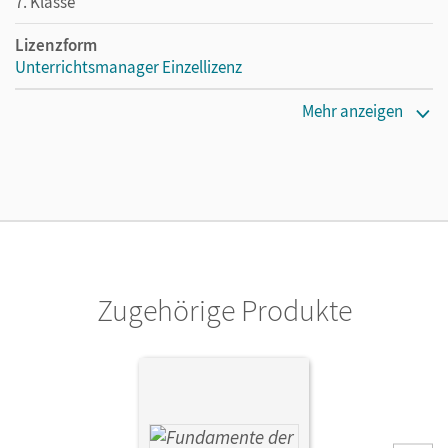
7. Klasse
Lizenzform
Unterrichtsmanager Einzellizenz
Erscheinungsdatum
Mehr anzeigen
26.11.2020
Lizenztext
Ermöglicht einzelnen Lehrpersonen die Nutzung des
Unterrichtsmanagers solange das Lehrwerk erhältlich ist.
Verlag
Cornelsen Verlag
Zugehörige Produkte