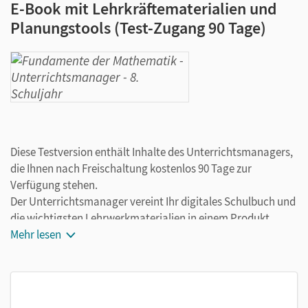
E-Book mit Lehrkräftematerialien und
Planungstools (Test-Zugang 90 Tage)
Diese Testversion enthält Inhalte des Unterrichtsmanagers,
die Ihnen nach Freischaltung kostenlos 90 Tage zur
Verfügung stehen.
Der Unterrichtsmanager vereint Ihr digitales Schulbuch und
die wichtigsten Lehrwerkmaterialien in einem Produkt.
Ergänzt um hilfreiche Planungstools, vereinfacht er Ihre
Mehr lesen
Unterrichtsvorbereitung enorm.