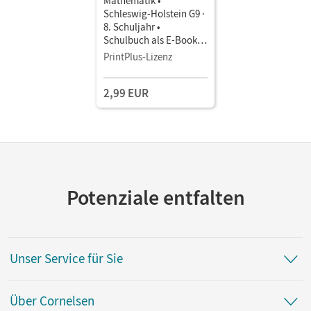
Mathematik •
Schleswig-Holstein G9 ·
8. Schuljahr •
Schulbuch als E-Book
Mit Medien
PrintPlus-Lizenz
2,99 EUR
Potenziale entfalten
Unser Service für Sie
Über Cornelsen