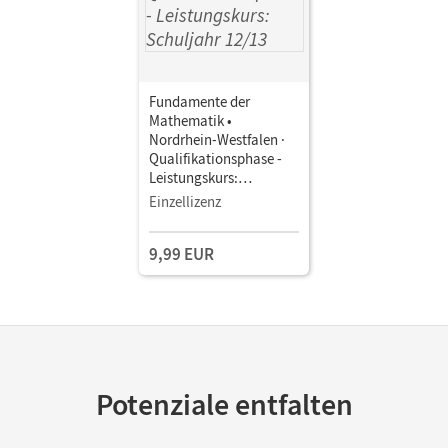
Fundamente der
Mathematik •
Nordrhein-Westfalen ·
Qualifikationsphase -
Leistungskurs:
Schuljahr 12/13 •
Einzellizenz
Schulbuch als E-Book
Mit Medien
9,99 EUR
Potenziale entfalten