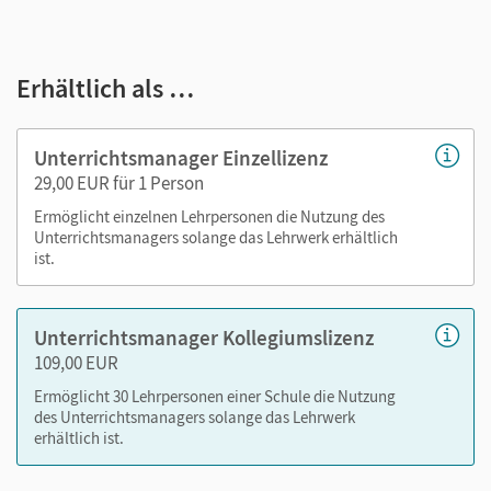
Ihr Unterrichtsmanager enthält:
E-Book mit Medien
Erhältlich als …
kapitelseitengenaue Materialanordnung
tägliche Übungen
Selbsteinschätzungsbögen als PDF
Unterrichtsmanager Einzellizenz
Kopiervorlagen
29,00 EUR für 1 Person
Lösungen
Ermöglicht einzelnen Lehrpersonen die Nutzung des
Videos/Erklärvideos passend zu den Beispielen im
Unterrichtsmanagers solange das Lehrwerk erhältlich
Buch
ist.
Hilfen und Checkpoints
Lernpläne
Unterrichtsmanager Kollegiumslizenz
zusätzliche Augaben
109,00 EUR
GeoGebra-Applets
Ermöglicht 30 Lehrpersonen einer Schule die Nutzung
des Unterrichtsmanagers solange das Lehrwerk
Nutzen Sie den Unterrichtsmanager auf lernen.cornelsen.de
erhältlich ist.
oder über die Cornelsen Lernen App.