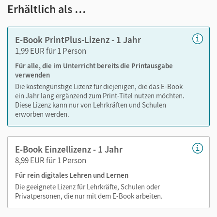
Notizen erstellen
Erhältlich als …
Markierungen setzen
Text ergänzen
E-Book PrintPlus-Lizenz - 1 Jahr
Lesezeichen hinzufügen
1,99 EUR für 1 Person
Suchen im Text
Für alle, die im Unterricht bereits die Printausgabe
Zoomen
verwenden
Die kostengünstige Lizenz für diejenigen, die das E-Book
ein Jahr lang ergänzend zum Print-Titel nutzen möchten.
Diese Lizenz kann nur von Lehrkräften und Schulen
erworben werden.
E-Book Einzellizenz - 1 Jahr
8,99 EUR für 1 Person
Für rein digitales Lehren und Lernen
Die geeignete Lizenz für Lehrkräfte, Schulen oder
Privatpersonen, die nur mit dem E-Book arbeiten.