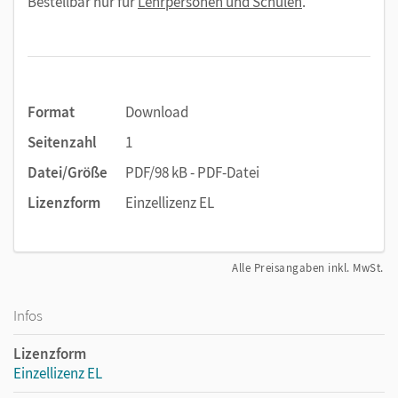
Bestellbar nur für
Lehrpersonen und Schulen
.
Format
Download
Seitenzahl
1
Datei/Größe
PDF/98 kB - PDF-Datei
Lizenzform
Einzellizenz EL
Alle Preisangaben inkl. MwSt.
Infos
Lizenzform
Einzellizenz EL