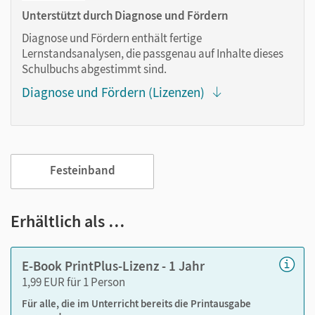
Markierungen setzen
Unterstützt durch Diagnose und Fördern
Text ergänzen
Diagnose und Fördern enthält fertige
Lesezeichen hinzufügen
Lernstandsanalysen, die passgenau auf Inhalte dieses
Suchen im Text
Schulbuchs abgestimmt sind.
Zoomen
Diagnose und Fördern (Lizenzen)
Festeinband
Erhältlich als …
E-Book PrintPlus-Lizenz - 1 Jahr
1,99 EUR für 1 Person
Für alle, die im Unterricht bereits die Printausgabe