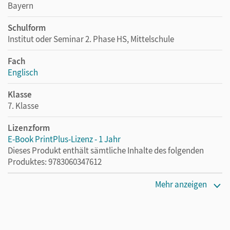
Bayern
Schulform
Institut oder Seminar 2. Phase HS, Mittelschule
Fach
Englisch
Klasse
7. Klasse
Lizenzform
E-Book PrintPlus-Lizenz - 1 Jahr
Dieses Produkt enthält sämtliche Inhalte des folgenden
Produktes: 9783060347612
Erscheinungsdatum
Mehr anzeigen
02.08.2021
Lizenztext
Die kostengünstige Lizenz für diejenigen, die das E-Book