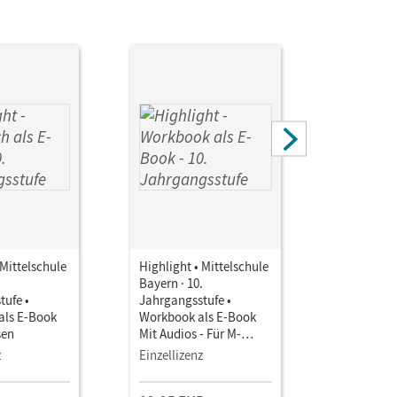
 Mittelschule
Highlight • Mittelschule
Highlight 
.
Bayern · 10.
Bayern · 1
tufe •
Jahrgangsstufe •
Jahrgangs
als E-Book
Workbook als E-Book
Workbook 
sen
Mit Audios - Für M-
Mit Audios
Klassen
Klassen
z
Einzellizenz
Testzuga