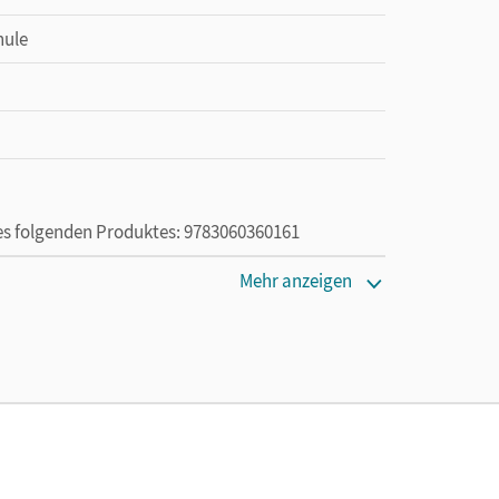
hule
des folgenden Produktes: 9783060360161
Mehr anzeigen
die Nutzung des Unterrichtsmanagers solange das