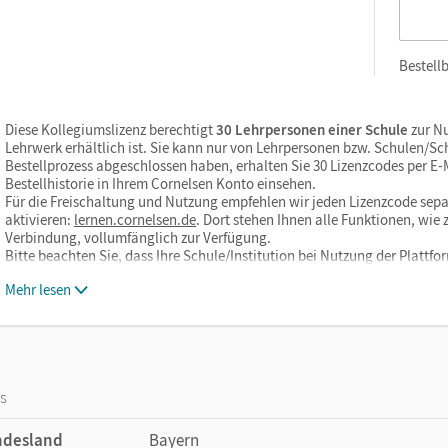
Bestellb
Diese Kollegiumslizenz berechtigt
30 Lehrpersonen einer Schule
zur Nu
Lehrwerk erhältlich ist. Sie kann nur von Lehrpersonen bzw. Schulen/S
Bestellprozess abgeschlossen haben, erhalten Sie 30 Lizenzcodes per E-Ma
Bestellhistorie in Ihrem Cornelsen Konto einsehen.
Für die Freischaltung und Nutzung empfehlen wir jeden Lizenzcode sepa
aktivieren:
lernen.cornelsen.de
. Dort stehen Ihnen alle Funktionen, wi
Verbindung, vollumfänglich zur Verfügung.
Bitte beachten Sie, dass Ihre Schule/Institution bei Nutzung der Plattf
Mehr lesen
os
ndesland
Bayern