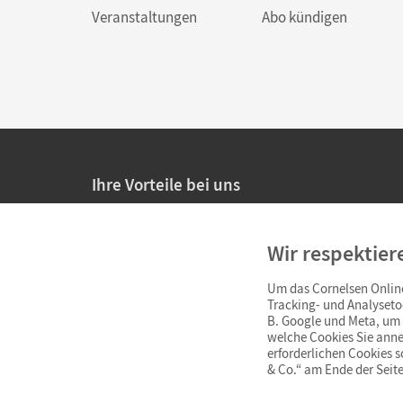
Veranstaltungen
Abo kündigen
Ihre Vorteile bei uns
20% Prüfnachlass für Lehrkräfte
Wir respektier
Persönliche Angebote für Lehrkräfte
Um das Cornelsen Online
Sicheres Einkaufen mit SSL-Verschlüsselung
Tracking- und Analyseto
B. Google und Meta, um I
Verlängerte
Widerrufsfrist
von 4 Wochen
welche Cookies Sie anne
erforderlichen Cookies 
& Co.“ am Ende der Seite
Schnelle und einfache Retourenabwicklung