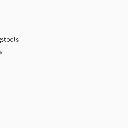
gstools
kt.