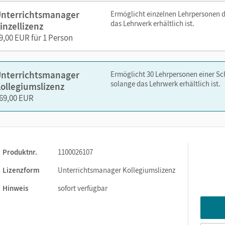
en
nterrichtsmanager
Ermöglicht einzelnen Lehrpersonen 
das Lehrwerk erhältlich ist.
inzellizenz
 mit allen Vokabeln des Schulbuchs – per Link aus dem
9,00 EUR für 1 Person
tner phase6
nelsen.de oder über die Cornelsen Lernen App.
nterrichtsmanager
Ermöglicht 30 Lehrpersonen einer S
solange das Lehrwerk erhältlich ist.
ollegiumslizenz
69,00 EUR
Produktnr.
1100026107
Lizenzform
Unterrichtsmanager Kollegiumslizenz
Hinweis
sofort verfügbar