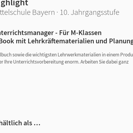
ighlight
ttelschule Bayern · 10. Jahrgangsstufe
terrichtsmanager - Für M-Klassen
Book mit Lehrkräftematerialien und Planun
ulbuch sowie die wichtigsten Lehrwerkmaterialien in einem Produ
er Ihre Unterrichtsvorbereitung enorm. Arbeiten Sie dabei ganz
lanordnung
assung mit Handreichungen für den Unterricht und bearbeitbaren
cks und Transkripten
hältlich als …
ufen