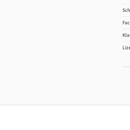
Sch
Fac
Kla
Liz
Ers
Liz
Ver