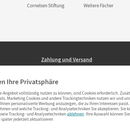
Cornelsen Stiftung
Weitere Fächer
Zahlung und Versand
Nur 2,95 EUR Versandkosten in Deutsc
en Ihre Privatsphäre
Ab 59,– EUR Bestellwert liefern wir ve
(Lieferung in 3–6 Tagen).
-Angebot vollständig nutzen zu können, sind Cookies erforderlich. Zusät
ols. Marketing Cookies und andere Trackingtechniken nutzen wir und uns
hnen personalisierte Werbung anzuzeigen, die zu Ihren Interessen passt. 
hmen und welche Tracking- und Analysetechniken Sie akzeptieren. Sie k
sowie Tracking- und Analysetechniken
ablehnen
. Ihre Auswahl können Sie
 später jederzeit aktualisieren