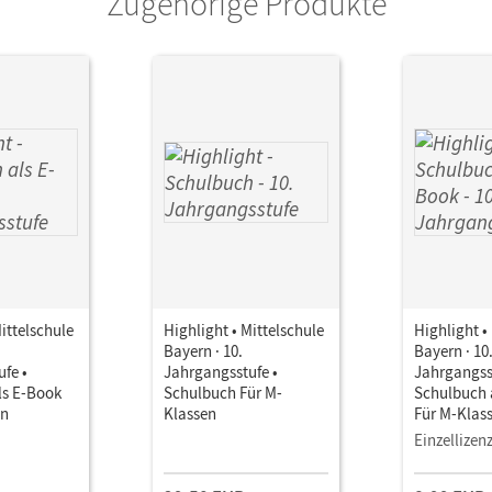
Zugehörige Produkte
Mittelschule
Highlight • Mittelschule
Highlight •
Bayern · 10.
Bayern · 10
fe •
Jahrgangsstufe •
Jahrgangss
ls E-Book
Schulbuch Für M-
Schulbuch 
en
Klassen
Für M-Klas
Einzellizen