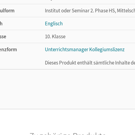
ulform
Institut oder Seminar 2. Phase HS, Mittelsc
h
Englisch
sse
10. Klasse
enzform
Unterrichtsmanager Kollegiumslizenz
Dieses Produkt enthält sämtliche Inhalte 
cheinungsdatum
01.09.2022
enztext
Ermöglicht 30 Lehrpersonen einer Schule 
Lehrwerk erhältlich ist.
lag
Cornelsen Verlag