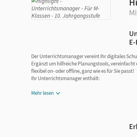
H
Mi
Un
E-
Der Unterrichtsmanager vereint Ihr digitales Sch
Ergänzt um hilfreiche Planungstools, vereinfacht 
flexibel on- oder offline, ganz wie es für Sie passt!
Ihr Unterrichtsmanager enthält:
E-Book
Mehr lesen
kapitelgenaue bzw. übungsgenaue Materia
Unterrichten Plus: Schulbuch - Lehrkräftef
Kopiervorlagen
Workbook (Lehrkräftefassung) mit Audiotra
Er
Differenzierungsmaterial auf drei Niveaust