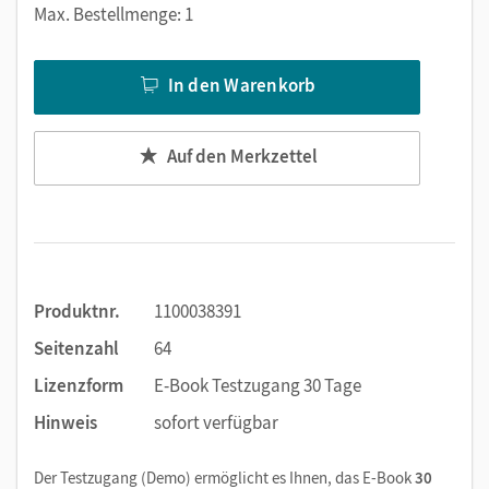
Außerdem bietet das Workbook als E-Book viele digitale
Max. Bestellmenge: 1
Funktionen: Texteingabe, im Text suchen, Notizen erstellen,
Markierungen und Lesezeichen setzen, zoomen. Alternativ
In den Warenkorb
zur Texteingabe ist die handschriftliche Bearbeitung mit
einem Tabletstift möglich.
Auf den Merkzettel
Produktnr.
1100038391
Seitenzahl
64
Lizenzform
E-Book Testzugang 30 Tage
Hinweis
sofort verfügbar
Der Testzugang (Demo) ermöglicht es Ihnen, das E-Book
30