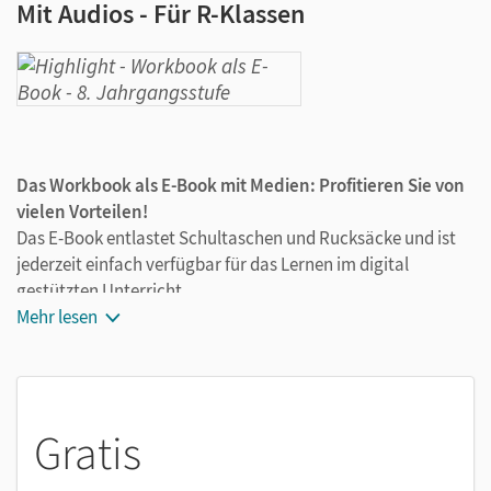
Mit Audios - Für R-Klassen
Das Workbook als E-Book mit Medien: Profitieren Sie von
vielen Vorteilen!
Das E-Book entlastet Schultaschen und Rucksäcke und ist
jederzeit einfach verfügbar für das Lernen im digital
gestützten Unterricht.
Das Workbook als E-Book mit Medien enthält
Mehr lesen
alle
Audios
zum Workbook und
interaktive Übungen
. Sie
sind seitengenau platziert, damit Sie und Ihre Schüler/-innen
jederzeit unkompliziert darauf zugreifen können. So
ermöglichen Sie zeitsparendes und abwechslungsreiches
Gratis
Lernen. Kein Medienwechsel mehr, kein zeitaufwendiges
Suchen.