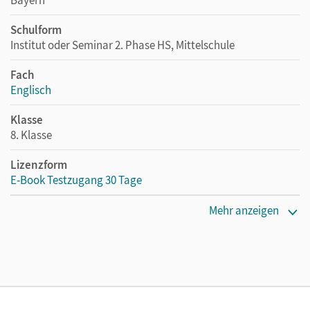
Schulform
Institut oder Seminar 2. Phase HS, Mittelschule
Fach
Englisch
Klasse
8. Klasse
Lizenzform
E-Book Testzugang 30 Tage
Erscheinungsdatum
Mehr anzeigen
09.10.2024
Lizenztext
Kostenloser Zugang, um das E-Book 30 Tage lang zu testen
Verlag