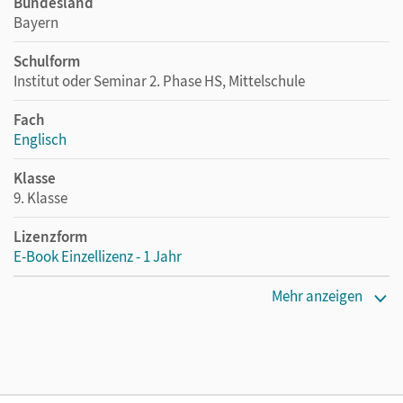
Bundesland
Bayern
Schulform
Institut oder Seminar 2. Phase HS, Mittelschule
Fach
Englisch
Klasse
9. Klasse
Lizenzform
E-Book Einzellizenz - 1 Jahr
Erscheinungsdatum
Mehr anzeigen
24.10.2024
Lizenztext
Die geeignete Lizenz für Lehrkräfte, Schulen oder
Privatpersonen, die nur mit dem E-Book arbeiten.