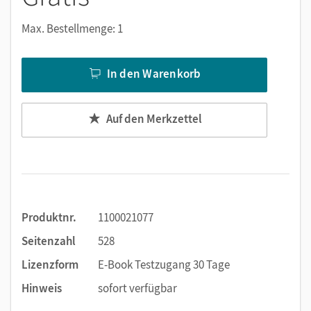
Notizen erstellen
Markierungen setzen
Max. Bestellmenge: 1
Text ergänzen
Lesezeichen hinzufügen
In den Warenkorb
Suchen im Text
Zoomen
Auf den Merkzettel
Produktnr.
1100021077
Seitenzahl
528
Lizenzform
E-Book Testzugang 30 Tage
Hinweis
sofort verfügbar