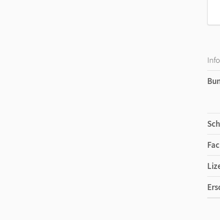
Inf
Bu
Sch
Fac
Liz
Ers
Ver