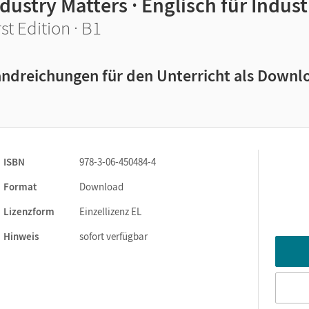
dustry Matters · Englisch für Indus
rst Edition · B1
ndreichungen für den Unterricht als Downl
ISBN
978-3-06-450484-4
Format
Download
Lizenzform
Einzellizenz EL
Hinweis
sofort verfügbar