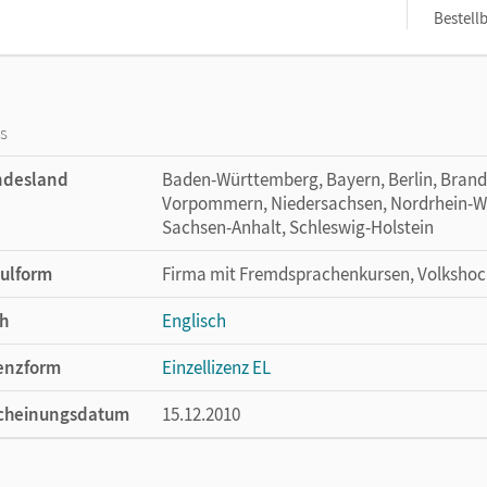
Bestellb
os
ndesland
Baden-Württemberg, Bayern, Berlin, Bran
Vorpommern, Niedersachsen, Nordrhein-Wes
Sachsen-Anhalt, Schleswig-Holstein
ulform
Firma mit Fremdsprachenkursen, Volkshoc
h
Englisch
enzform
Einzellizenz EL
cheinungsdatum
15.12.2010
lag
Cornelsen Verlag