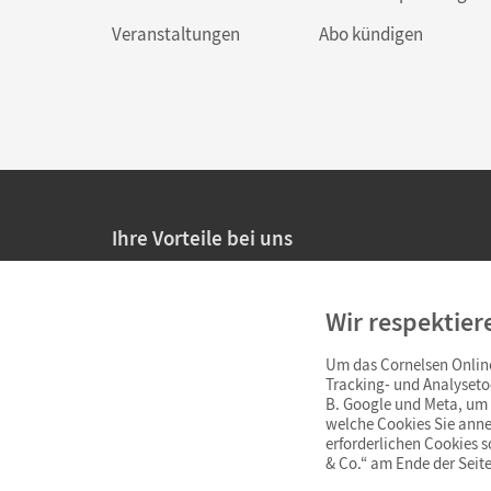
Veranstaltungen
Abo kündigen
Ihre Vorteile bei uns
20% Prüfnachlass für Lehrkräfte
Wir respektier
Persönliche Angebote für Lehrkräfte
Um das Cornelsen Online
Sicheres Einkaufen mit SSL-Verschlüsselung
Tracking- und Analyseto
B. Google und Meta, um I
Verlängerte
Widerrufsfrist
von 4 Wochen
welche Cookies Sie anne
erforderlichen Cookies 
& Co.“ am Ende der Seite
Schnelle und einfache Retourenabwicklung