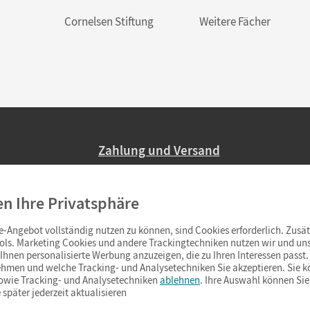
Cornelsen Stiftung
Weitere Fächer
Zahlung und Versand
Nur 2,95 EUR Versandkosten in Deutsc
en Ihre Privatsphäre
Ab 59,– EUR Bestellwert liefern wir ve
(Lieferung in 3–6 Tagen).
-Angebot vollständig nutzen zu können, sind Cookies erforderlich. Zusät
ols. Marketing Cookies und andere Trackingtechniken nutzen wir und uns
hnen personalisierte Werbung anzuzeigen, die zu Ihren Interessen passt. 
hmen und welche Tracking- und Analysetechniken Sie akzeptieren. Sie k
sowie Tracking- und Analysetechniken
ablehnen
. Ihre Auswahl können Sie
 später jederzeit aktualisieren