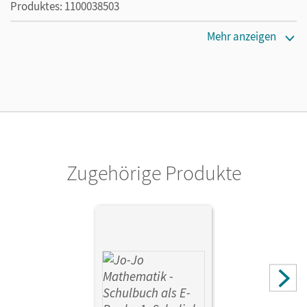
Produktes: 1100038503
Erscheinungsdatum
Mehr anzeigen
29.06.2026
Lizenztext
Ermöglicht 30 Lehrpersonen einer Schule die Nutzung des
Unterrichtsmanagers solange das Lehrwerk erhältlich ist.
Verlag
Cornelsen Verlag
Zugehörige Produkte