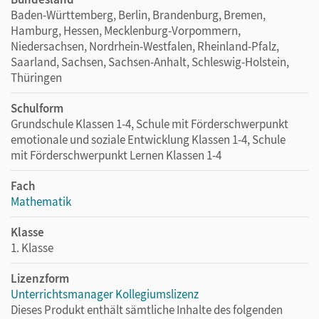
Förder-Kopiervorlagen inklusive Lösungen
Baden-Württemberg, Berlin, Brandenburg, Bremen,
Lernzielkontrollen inklusive Lösungen
Hamburg, Hessen, Mecklenburg-Vorpommern,
Niedersachsen, Nordrhein-Westfalen, Rheinland-Pfalz,
Lösungen zum Schulbuch, "Das-kann-ich-schon"-Heft,
Saarland, Sachsen, Sachsen-Anhalt, Schleswig-Holstein,
Arbeits-, Förder-, Forder- und Übungsheft
Thüringen
Erklärfilme zum Schulbuch, digitale
Handlungsmaterialien (Ziffernschreibkurs,
Schulform
Zwanzigerfeld, Uhr)
Grundschule Klassen 1-4, Schule mit Förderschwerpunkt
Kopiervorlagen für Lehrkräfte
emotionale und soziale Entwicklung Klassen 1-4, Schule
mit Förderschwerpunkt Lernen Klassen 1-4
Lernstandserhebungen Teil 1 und 2
Interaktive Übungen
Fach
Strategiekarten
Mathematik
Klasse
Nutzen Sie den Unterrichtsmanager auf lernen.cornelsen.de
1. Klasse
oder über die Cornelsen Lernen App.
Lizenzform
Unterrichtsmanager Kollegiumslizenz
Dieses Produkt enthält sämtliche Inhalte des folgenden