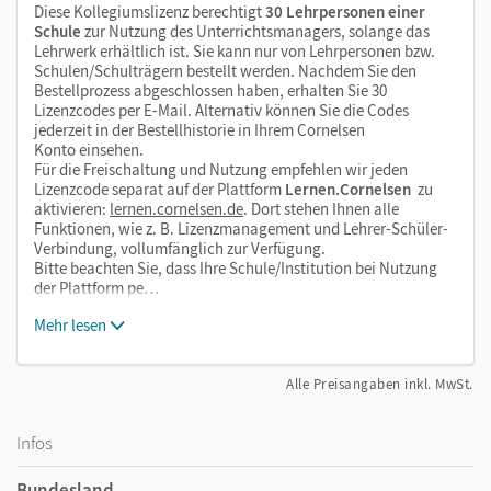
Diese Kollegiumslizenz berechtigt
30 Lehrpersonen einer
Ihnen alle Inhaltsupdates in der Onlineversion des
Schule
zur Nutzung des Unterrichtsmanagers, solange das
Unterrichtsmanagers automatisch zur Verfügung stehen
Lehrwerk erhältlich ist. Sie kann nur von Lehrpersonen bzw.
und Sie über verfügbare Updates direkt im Produkt
Schulen/Schulträgern bestellt werden. Nachdem Sie den
Bestellprozess abgeschlossen haben, erhalten Sie 30
informiert werden. Bitte denken Sie bei Offline-Nutzung
Lizenzcodes per E-Mail. Alternativ können Sie die Codes
daran, die Materialien zusätzlich herunterzuladen.
jederzeit in der Bestellhistorie in Ihrem Cornelsen
Konto einsehen.
Für die Freischaltung und Nutzung empfehlen wir jeden
Nach Abschluss aller Updates enthält der
Lizenzcode separat auf der Plattform
Lernen.Cornelsen
zu
vollständige Unterrichtsmanager:
aktivieren:
lernen.cornelsen.de
. Dort stehen Ihnen alle
Funktionen, wie z. B. Lizenzmanagement und Lehrer-Schüler-
E-Book des Schulbuchs
Verbindung, vollumfänglich zur Verfügung.
Bitte beachten Sie, dass Ihre Schule/Institution bei Nutzung
seitengenaue Materialanordnung
der Plattform pe…
Stoffverteilungsplan
Mehr lesen
Seiten des Kommentierten Schulbuchs, Arbeitshefts,
Förder- und Forderhefts zur Ansicht
Alle Preisangaben inkl. MwSt.
Kopiervorlagen in drei Stufen, jeweils eine Datei zu
jeder Schwierigkeitsstufe
Infos
Lösungen zu den Kopiervorlagen, jeweils eine Datei zu
jeder Schwierigkeitsstufe
Bundesland