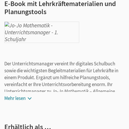
E-Book mit Lehrkräftematerialien und
Planungstools
Der Unterrichtsmanager vereint Ihr digitales Schulbuch
sowie die wichtigsten Begleitmaterialien für Lehrkräfte in
einem Produkt. Ergänzt um hilfreiche Planungstools,
vereinfacht er Ihre Unterrichtsvorbereitung enorm. Ihr
Unterrichtsmanager zu
Jo-Jo Mathematik – Allgemeine
Ausgabe 2026
Mehr lesen
für das 1. Schuljahr ist ein digitales Produkt,
dessen Inhalte durch
sukzessive Updates
erweitert werden.
So werden Sie durch zusätzliche inhaltliche Updates mit
allen Materialien ausgestattet.
Erhältlich als …