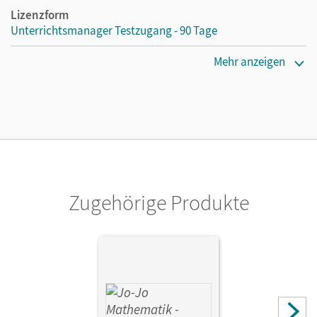
Lizenzform
Unterrichtsmanager Testzugang - 90 Tage
Erscheinungsdatum
Mehr anzeigen
06.10.2020
Lizenztext
Kostenloser Zugang für Lehrpersonen, um den
Unterrichtsmanager 90 Tage lang zu testen.
Verlag
Cornelsen Verlag
Zugehörige Produkte