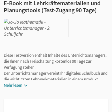
E-Book mit Lehrkräftematerialien und
Planungstools (Test-Zugang 90 Tage)
Diese Testversion enthält Inhalte des Unterrichtsmanagers,
die Ihnen nach Freischaltung kostenlos 90 Tage zur
Verfügung stehen.
Der Unterrichtsmanager vereint Ihr digitales Schulbuch und
die wichtigsten Lehrwerkmaterialien in einem Produkt.
Ergänzt um hilfreiche Planungstools, vereinfacht er Ihre
Mehr lesen
Unterrichtsvorbereitung enorm.