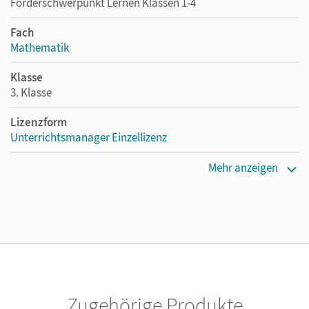
Förderschwerpunkt Lernen Klassen 1-4
Fach
Mathematik
Klasse
3. Klasse
Lizenzform
Unterrichtsmanager Einzellizenz
Erscheinungsdatum
Mehr anzeigen
10.09.2020
Lizenztext
Ermöglicht einzelnen Lehrpersonen die Nutzung des
Unterrichtsmanagers solange das Lehrwerk erhältlich ist.
Verlag
Cornelsen Verlag
Zugehörige Produkte