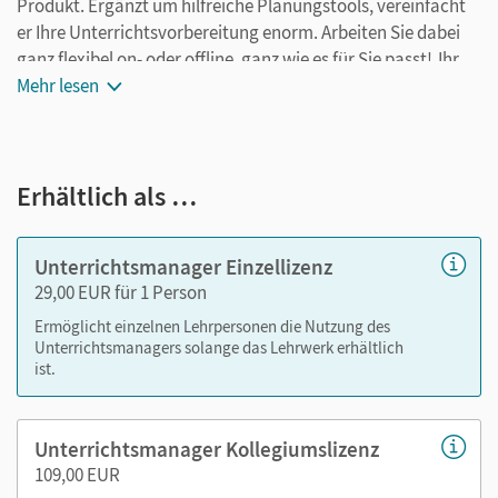
Produkt. Ergänzt um hilfreiche Planungstools, vereinfacht
er Ihre Unterrichtsvorbereitung enorm. Arbeiten Sie dabei
ganz flexibel on- oder offline, ganz wie es für Sie passt! Ihr
Unterrichtsmanager enthält:
Mehr lesen
E-Book
kapitelgenaue Materialanordnung
Erhältlich als …
Stoffverteilungsplan, Seitenkommentare und
Lösungen aus den Handreichungen
Kopiervorlagen in drei Stufen (Word und PDF), jeweils
Unterrichtsmanager Einzellizenz
eine Datei zu jeder Schwierigkeitsstufe
29,00 EUR für 1 Person
Lösungen zu den Kopiervorlagen (PDF), jeweils eine
Ermöglicht einzelnen Lehrpersonen die Nutzung des
Datei zu jeder Schwierigkeitsstufe
Unterrichtsmanagers solange das Lehrwerk erhältlich
Förder-Kopiervorlagen inklusive Lösungen
ist.
Lernzielkontrollen inklusive Lösungen
Lösungen zum Arbeits- und Förderheft
Unterrichtsmanager Kollegiumslizenz
Lieder zum Schulbuch
109,00 EUR
Lösungen zum Lernspurenheft