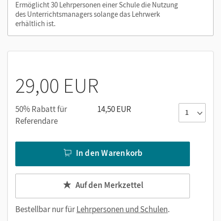
Ermöglicht 30 Lehrpersonen einer Schule die Nutzung
Diagnose- und Förderhinweise
des Unterrichtsmanagers solange das Lehrwerk
Auswertung der Lernanalyse
erhältlich ist.
Lernanalyse
Lehrerkopiervorlagen
Lernstandserhebungen Teil 1 und 2
Strategiekarten (PDF, Word und JPEG)
29,00 EUR
Nutzen Sie den Unterrichtsmanager auf lernen.cornelsen.de
50% Rabatt für
14,50 EUR
oder über die Cornelsen Lernen App.
Referendare
In den Warenkorb
Auf den Merkzettel
Bestellbar nur für
Lehrpersonen und Schulen
.