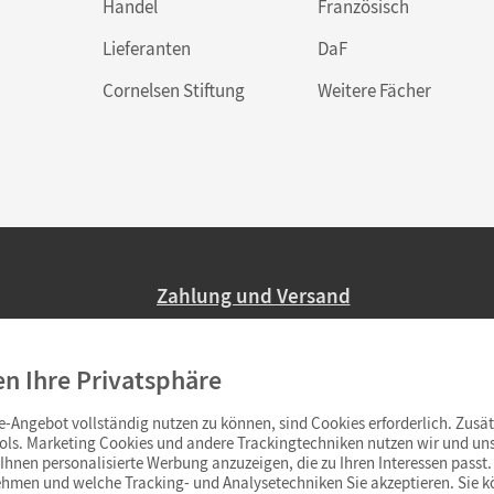
Handel
Französisch
Lieferanten
DaF
Cornelsen Stiftung
Weitere Fächer
Zahlung und Versand
Nur 2,95 EUR Versandkosten in Deutsc
en Ihre Privatsphäre
Ab 59,– EUR Bestellwert liefern wir ve
(Lieferung in 3–6 Tagen).
-Angebot vollständig nutzen zu können, sind Cookies erforderlich. Zusät
ols. Marketing Cookies und andere Trackingtechniken nutzen wir und uns
hnen personalisierte Werbung anzuzeigen, die zu Ihren Interessen passt. 
hmen und welche Tracking- und Analysetechniken Sie akzeptieren. Sie k