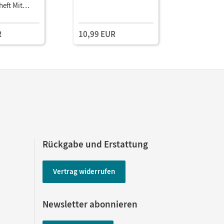
eft Mit
und Übung
Medien
Paket
R
10,99 EUR
13,75 E
Rückgabe und Erstattung
Vertrag widerrufen
Newsletter abonnieren