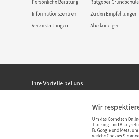
Persönliche Beratung
Ratgeber Grundschule
Informationszentren
Zu den Empfehlungen
Veranstaltungen
Abo kündigen
Ihre Vorteile bei uns
20% Prüfnachlass für Lehrkräfte
Wir respektier
Persönliche Angebote für Lehrkräfte
Um das Cornelsen Online
Sicheres Einkaufen mit SSL-Verschlüsselung
Tracking- und Analyseto
B. Google und Meta, um I
Verlängerte
Widerrufsfrist
von 4 Wochen
welche Cookies Sie anne