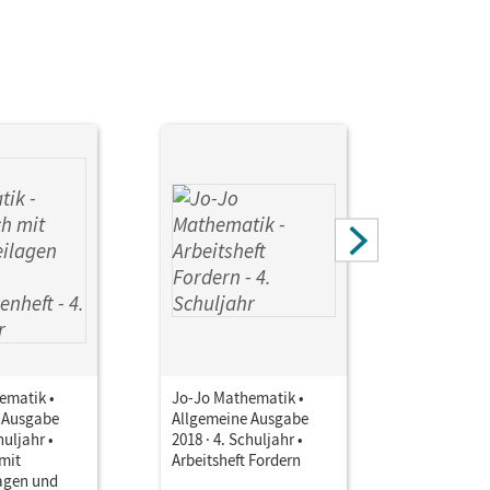
ematik •
Jo-Jo Mathematik •
Jo-Jo Mat
 Ausgabe
Allgemeine Ausgabe
Allgemein
huljahr •
2018 · 4. Schuljahr •
2018 · 4. S
mit
Arbeitsheft Fordern
Arbeitshef
agen und
interakti