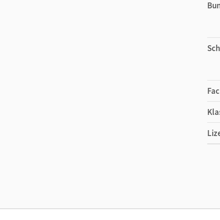
Bu
Sch
Fac
Kla
Liz
Ers
Liz
Ver