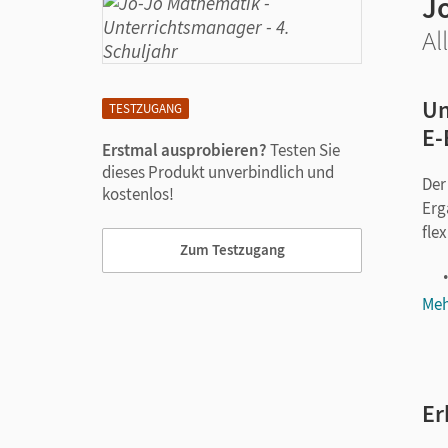
J
Al
Un
TESTZUGANG
E-
Erstmal ausprobieren?
Testen Sie
dieses Produkt unverbindlich und
Der
kostenlos!
Erg
fle
Zum Testzugang
Meh
Er