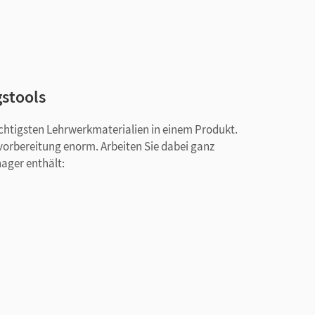
gstools
ichtigsten Lehrwerkmaterialien in einem Produkt.
svorbereitung enorm. Arbeiten Sie dabei ganz
nager enthält:
den Handreichungen
i zu jeder Schwierigkeitsstufe
der Schwierigkeitsstufe