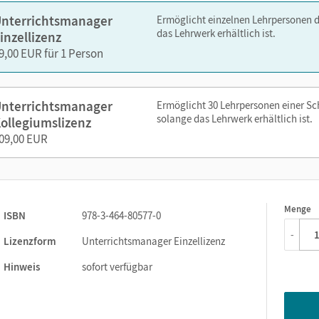
Lösungen zum Arbeits- und Förderheft
nterrichtsmanager
Ermöglicht einzelnen Lehrpersonen 
Lieder zum Schulbuch
das Lehrwerk erhältlich ist.
inzellizenz
Lösungen zum Lernspurenheft
9,00 EUR für 1 Person
Diagnose- und Förderhinweise
Auswertung der Lernanalyse
nterrichtsmanager
Ermöglicht 30 Lehrpersonen einer S
Lernanalyse
solange das Lehrwerk erhältlich ist.
ollegiumslizenz
Lehrerkopiervorlagen
09,00 EUR
Lernstandserhebungen Teil 1 und 2
Strategiekarten (PDF, Word und JPEG)
zen Sie den Unterrichtsmanager auf lernen.cornelsen.de oder üb
Menge
1
ISBN
978-3-464-80577-0
-
Lizenzform
Unterrichtsmanager Einzellizenz
Hinweis
sofort verfügbar