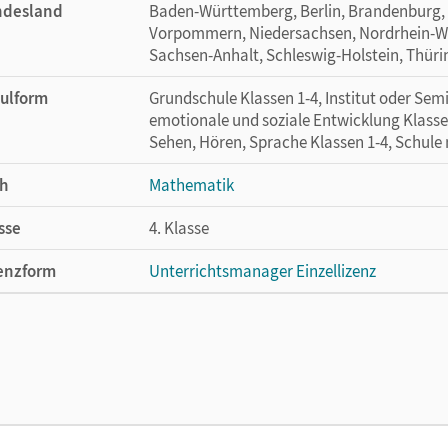
ndesland
Baden-Württemberg, Berlin, Brandenburg,
Vorpommern, Niedersachsen, Nordrhein-Wes
Sachsen-Anhalt, Schleswig-Holstein, Thür
ulform
Grundschule Klassen 1-4, Institut oder Se
emotionale und soziale Entwicklung Klasse
Sehen, Hören, Sprache Klassen 1-4, Schule
h
Mathematik
sse
4. Klasse
enzform
Unterrichtsmanager Einzellizenz
cheinungsdatum
12.11.2020
enztext
Ermöglicht einzelnen Lehrpersonen die Nu
Lehrwerk erhältlich ist.
lag
Cornelsen Verlag