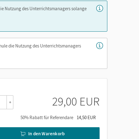
die Nutzung des Unterrichtsmanagers solange
chule die Nutzung des Unterrichtsmanagers
er die Cornelsen Lernen App.
29,00 EUR
+
50% Rabatt für Referendare
14,50 EUR
In den Warenkorb