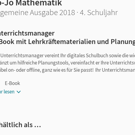
o-Jo Mathematik
lgemeine Ausgabe 2018 · 4. Schuljahr
terrichtsmanager
Book mit Lehrkräftematerialien und Planun
 Unterrichtsmanager vereint Ihr digitales Schulbuch sowie die w
änzt um hilfreiche Planungstools, vereinfacht er Ihre Unterricht
xibel on- oder offline, ganz wie es für Sie passt! Ihr Unterrichtsma
E-Book
kapitelgenaue Materialanordnung
r lesen
Stoffverteilungsplan, Seitenkommentare und Lösungen aus 
Kopiervorlagen in drei Stufen (Word und PDF), jeweils eine Date
Lösungen zu den Kopiervorlagen (PDF), jeweils eine Datei zu je
hältlich als …
Förder-Kopiervorlagen inklusive Lösungen
Lernzielkontrollen inklusive Lösungen