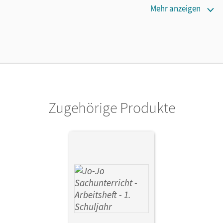
Maße
Mehr anzeigen
Länge: 29,7 cm, Breite: 21,1 cm, Höhe: 0,6 cm
Verlag
Cornelsen Verlag
Autor/-in
Lucke, Angela; Corssen, Britta; Groebler, Juliane; Heuer,
Ulrike; Keudel, Kristian
Zugehörige Produkte