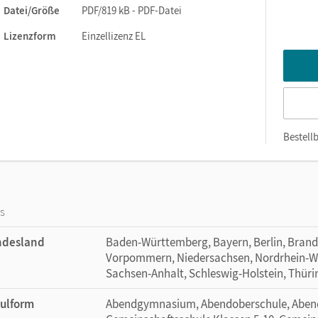
Datei/Größe
PDF/819 kB - PDF-Datei
Lizenzform
Einzellizenz EL
Bestellb
os
ndesland
Baden-Württemberg, Bayern, Berlin, Bran
Vorpommern, Niedersachsen, Nordrhein-Wes
Sachsen-Anhalt, Schleswig-Holstein, Thür
ulform
Abendgymnasium, Abendoberschule, Abends