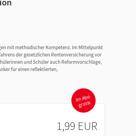
ion
ungen mit methodischer Kompetenz. Im Mittelpunkt
fahrens der gesetzlichen Rentenversicherung vor
Schülerinnen und Schüler auch Reformvorschläge,
nker für einen reflektierten,
I
m
A
b
o
gr
atis
1,99 EUR