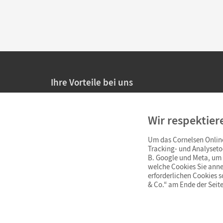
Ihre Vorteile bei uns
20% Prüfnachlass für Lehrkräfte
Wir respektier
Persönliche Angebote für Lehrkräfte
Um das Cornelsen Online
Sicheres Einkaufen mit SSL-Verschlüsselung
Tracking- und Analyseto
B. Google und Meta, um I
Verlängerte
Widerrufsfrist
von 4 Wochen
welche Cookies Sie anne
erforderlichen Cookies 
& Co.“ am Ende der Seite
Schnelle und einfache Retourenabwicklung