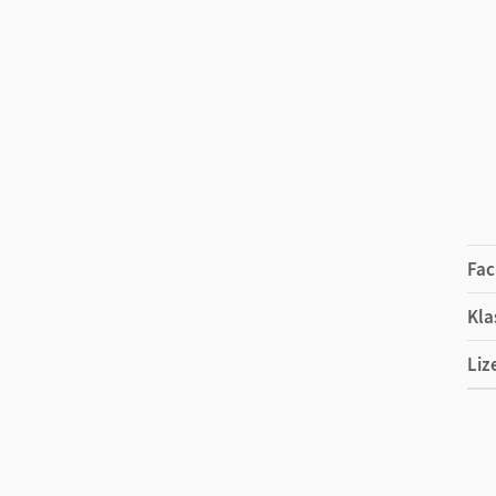
Fac
Kla
Liz
Ers
Ver