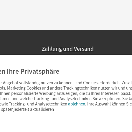
Zahlung und Versand
Nur 2,95 EUR Versandkosten in Deutsc
en Ihre Privatsphäre
Ab 59,– EUR Bestellwert liefern wir ve
(Lieferung in 3–6 Tagen).
-Angebot vollständig nutzen zu können, sind Cookies erforderlich. Zusät
ols. Marketing Cookies und andere Trackingtechniken nutzen wir und uns
hnen personalisierte Werbung anzuzeigen, die zu Ihren Interessen passt. 
hmen und welche Tracking- und Analysetechniken Sie akzeptieren. Sie k
sowie Tracking- und Analysetechniken
ablehnen
. Ihre Auswahl können Sie
 später jederzeit aktualisieren