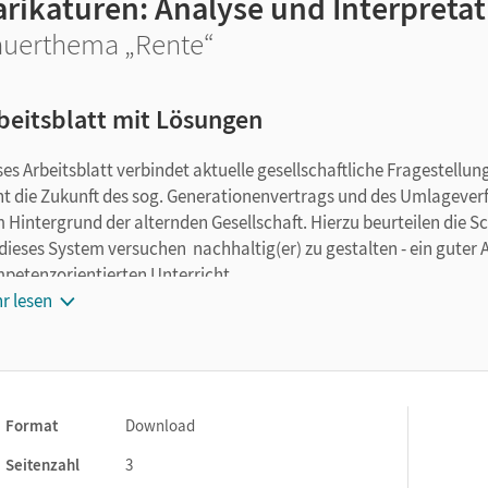
arikaturen: Analyse und Interpretat
uerthema „Rente“
beitsblatt mit Lösungen
ses Arbeitsblatt verbindet aktuelle gesellschaftliche Fragestell
ht die Zukunft des sog. Generationenvertrags und des Umlagever
 Hintergrund der alternden Gesellschaft. Hierzu beurteilen die 
 dieses System versuchen nachhaltig(er) zu gestalten - ein guter A
petenzorientierten Unterricht.
r lesen
Format
Download
Seitenzahl
3