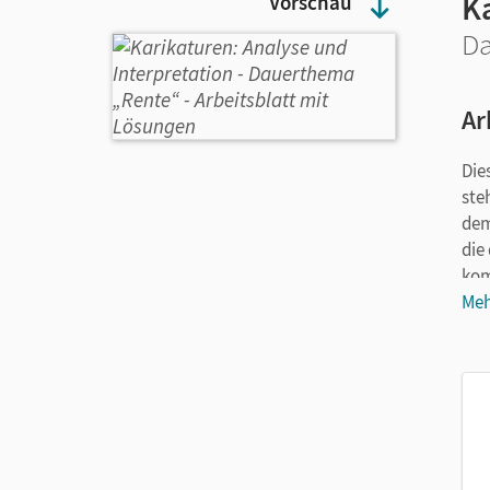
K
Vorschau
Da
Ar
Die
ste
dem
die
kom
Meh