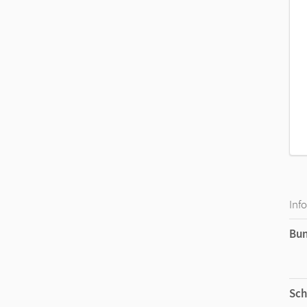
Inf
Bu
Sch