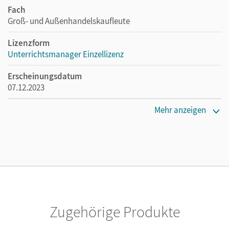
Fach
Groß- und Außenhandelskaufleute
Lizenzform
Unterrichtsmanager Einzellizenz
Erscheinungsdatum
07.12.2023
Lizenztext
Mehr anzeigen
Ermöglicht einzelnen Lehrpersonen die Nutzung des
Unterrichtsmanagers solange das Lehrwerk erhältlich ist.
Verlag
Cornelsen Verlag
Autor/-in
Fritz, Christian; Morgenstern, Ute; von den Bergen, Hans-
Zugehörige Produkte
Peter; Schnettler, Josef