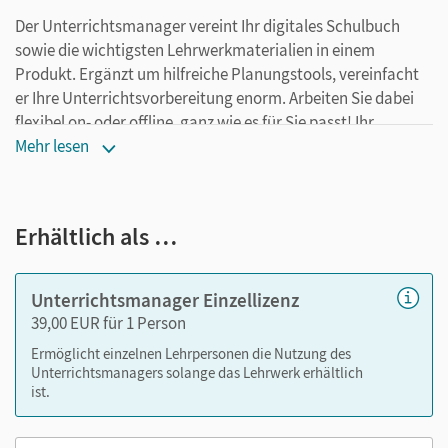
Der Unterrichtsmanager vereint Ihr digitales Schulbuch
sowie die wichtigsten Lehrwerkmaterialien in einem
Produkt. Ergänzt um hilfreiche Planungstools, vereinfacht
er Ihre Unterrichtsvorbereitung enorm. Arbeiten Sie dabei
flexibel on- oder offline, ganz wie es für Sie passt! Ihr
Unterrichtsmanager enthält:
Mehr lesen
E-Book
Videos
Erhältlich als …
Lösungen
editierbare Warm-ups (mit Lösungshinweisen) zu allen
Lernsituationen
Unterrichtsmanager Einzellizenz
editierbare Klassenarbeiten (mit Lösungshinweisen)
39,00 EUR für 1 Person
zu den Lernfeldern 10 bis 12
Ermöglicht einzelnen Lehrpersonen die Nutzung des
kapitelgenaue Materialanordnung
Unterrichtsmanagers solange das Lehrwerk erhältlich
ist.
Nutzen Sie den Unterrichtsmanager auf lernen.cornelsen.de