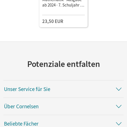
ab 2024 · 7. Schuljahr •
Schulbuch Mit digitalen
Hilfen, Erklärfilmen und
23,50 EUR
interaktiven Übungen
Potenziale entfalten
Unser Service für Sie
Über Cornelsen
Beliebte Fächer