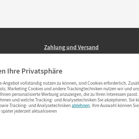
Zahlung und Versand
Nur 2,95 EUR Versandkosten in Deutsc
en Ihre Privatsphäre
Ab 59,– EUR Bestellwert liefern wir ve
(Lieferung in 3–6 Tagen).
-Angebot vollständig nutzen zu können, sind Cookies erforderlich. Zusät
ols. Marketing Cookies und andere Trackingtechniken nutzen wir und uns
hnen personalisierte Werbung anzuzeigen, die zu Ihren Interessen passt. 
hmen und welche Tracking- und Analysetechniken Sie akzeptieren. Sie k
sowie Tracking- und Analysetechniken
ablehnen
. Ihre Auswahl können Sie
 später jederzeit aktualisieren