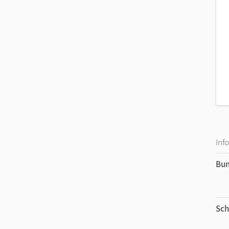
Inf
Bu
Sch