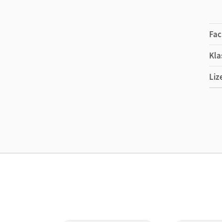
Fac
Kla
Liz
Ers
Ma
Sys
Ver
Her
Aut