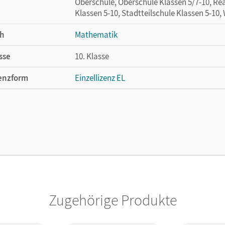
Oberschule, Oberschule Klassen 5/7-10, Re
Klassen 5-10, Stadtteilschule Klassen 5-10,
h
Mathematik
sse
10. Klasse
enzform
Einzellizenz EL
cheinungsdatum
24.11.2014
ße
Länge: 29,7 cm, Breite: 21 cm, Höhe: 1 cm
temanforderung
PC: Windows XP oder höher, Pentium 200 M
lag
Cornelsen Verlag
ausgeber/-in
Jacob, Daniel; Ledebur, Markus; Kühne, Pet
Zugehörige Produkte
or/-in
Jacob, Daniel; Ledebur, Markus; Schönthale
Plattner, Florian; Jenert, Elisabeth; Kühne,