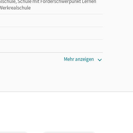
alschule, Schule mit Förderschwerpunkt Lernen
 Werkrealschule
Mehr anzeigen
Hz, 32 MB RAM (64 MB empf.)
ra
r, Sebastian; Wolf, Christina; Schwind, Naveen;
 Petra