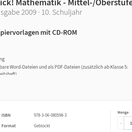
ick! Mathematik - Mittel-/Oberstuf
sgabe 2009 · 10. Schuljahr
piervorlagen mit CD-ROM
ung
rbare Word-Dateien und als PDF-Dateien (zusätzlich ab Klasse 5:
eitsheft)
Menge
1
ISBN
978-3-06-080598-3
-
Format
Geblockt