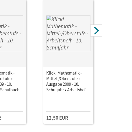
ematik -
Klick! Mathematik -
Klick! Ma
rstufe •
Mittel-/Oberstufe •
Mittel-/Ob
9 · 10.
Ausgabe 2009 · 10.
Ausgabe 20
• Schulbuch
Schuljahr • Arbeitsheft
Schuljahr 
Handreich
Unterrich
R
12,50 EUR
30,00 E