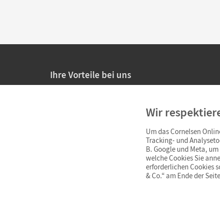
Ihre Vorteile bei uns
20% Prüfnachlass für Lehrkräfte
Wir respektier
Persönliche Angebote für Lehrkräfte
Um das Cornelsen Online
Sicheres Einkaufen mit SSL-Verschlüsselung
Tracking- und Analyseto
B. Google und Meta, um I
Verlängerte
Widerrufsfrist
von 4 Wochen
welche Cookies Sie anne
erforderlichen Cookies 
& Co.“ am Ende der Seite
Schnelle und einfache Retourenabwicklung