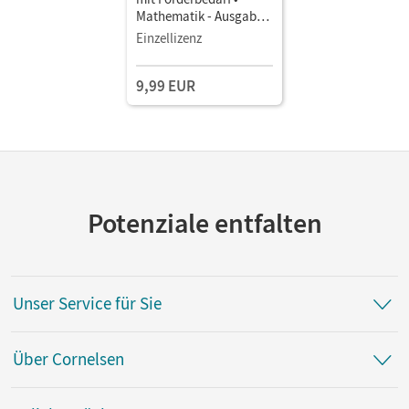
Mathematik - Ausgabe
ab 2024 · 7. Schuljahr •
Einzellizenz
Schulbuch als E-Book
Mit Medien
9,99 EUR
Potenziale entfalten
Unser Service für Sie
Über Cornelsen