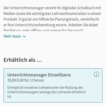
Der Unterrichtsmanager vereint Ihr digitales Schulbuch mit
Medien sowie die wichtigsten Lehrwerkmaterialien in einem
Produkt. Ergänzt um hilfreiche Planungstools, vereinfacht
er Ihre Unterrichtsvorbereitung enorm. Arbeiten Sie dabei
flexibel on- oder offline, ganz wie es für Sie passt!
Der Unterrichtsmanager zu
Mehr lesen
Klick! Mathematik
enthält:
E-Book
kapitelgenaue Materialanordnung
Erhältlich als …
Handreichungen mit Kopiervorlagen zur
Differenzierung auf drei Niveaustufen
interaktive Übungen, Quizzes und Tests, Erklärvideos,
Unterrichtsmanager Einzellizenz
Hilfestellungen zum Lösen von Aufgaben (Inhalte der
39,00 EUR für 1 Person
Cornelsen Lernen App – auch über
Ermöglicht einzelnen Lehrpersonen die Nutzung des
lernen.cornelsen.de)
Unterrichtsmanagers solange das Lehrwerk erhältlich
Arbeitsheft mit Lösungen
ist.