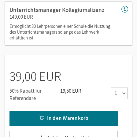
Neu: Barrierefreie Funktionen
verfügbar in den E-Books
von Band 3: 7. Schuljahr der Ausgaben
Klick! Deutsch,
Unterrichtsmanager Kollegiumslizenz
Mathematik
und
Englisch
. Damit Sie noch besser vorbereitet
149,00 EUR
sind auf die individuellen Bedürfnisse Ihrer Lernenden.
Ermöglicht 30 Lehrpersonen einer Schule die Nutzung
des Unterrichtsmanagers solange das Lehrwerk
erhältlich ist.
Nutzen Sie den Unterrichtsmanager auf lernen.cornelsen.de
oder über die Cornelsen Lernen App.
39,00 EUR
50% Rabatt für
19,50 EUR
Referendare
In den Warenkorb