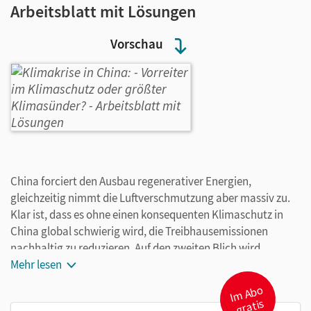
Arbeitsblatt mit Lösungen
Vorschau
China forciert den Ausbau regenerativer Energien,
gleichzeitig nimmt die Luftverschmutzung aber massiv zu.
Klar ist, dass es ohne einen konsequenten Klimaschutz in
China global schwierig wird, die Treibhausemissionen
nachhaltig zu reduzieren. Auf den zweiten Blich wird
deutlich, dass China seine Dekarbonisierungsstrategie an
Mehr lesen
der eigenen wirtschaftlichen Entwicklung ausrichtet, mit
I
m
A
b
o
gr
dem Ziel bis 2060 klimaneutral zu sein.
atis