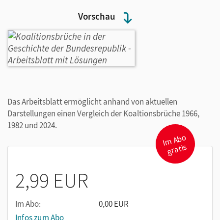
Vorschau
Das Arbeitsblatt ermöglicht anhand von aktuellen
Darstellungen einen Vergleich der Koaltionsbrüche 1966,
1982 und 2024.
I
m
A
b
o
gr
atis
2,99 EUR
Im Abo:
0,00 EUR
Infos zum Abo