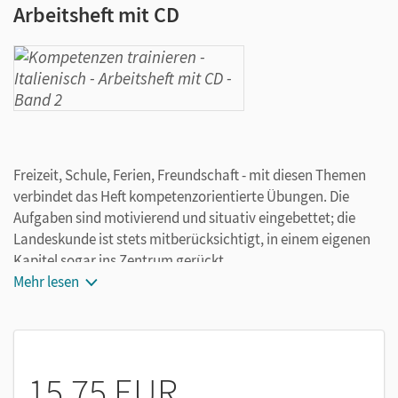
Arbeitsheft mit CD
Freizeit, Schule, Ferien, Freundschaft - mit diesen Themen
verbindet das Heft kompetenzorientierte Übungen. Die
Aufgaben sind motivierend und situativ eingebettet; die
Landeskunde ist stets mitberücksichtigt, in einem eigenen
Kapitel sogar ins Zentrum gerückt.
Entspricht etwa Niveau B1
Mehr lesen
15,75 EUR