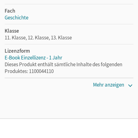
Fach
Geschichte
Klasse
11. Klasse, 12. Klasse, 13. Klasse
Lizenzform
E-Book Einzellizenz - 1 Jahr
Dieses Produkt enthält sämtliche Inhalte des folgenden
Produktes: 1100044110
Erscheinungsdatum
Mehr anzeigen
04.10.2021
Lizenztext
Die geeignete Lizenz für Lehrkräfte, Schulen oder
Privatpersonen, die nur mit dem E-Book arbeiten.
Verlag
Cornelsen Verlag