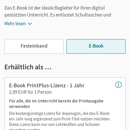
Das E-Book ist der ideale Begleiter für Ihren digital
gestützten Unterricht. Es entlastet Schultaschen und
Rucksäcke und ist jederzeit unkompliziert verfügbar.
Mehr lesen
Außerdem unterstützt es mit vielen digitalen Funktionen
das Lehren und Lernen:
Festeinband
E-Book
Notizen erstellen
Markierungen setzen
Text ergänzen
Erhältlich als …
Lesezeichen hinzufügen
im Text suchen
E-Book PrintPlus-Lizenz - 1 Jahr
zoomen
2,99 EUR für 1 Person
Für alle, die im Unterricht bereits die Printausgabe
Die Medien sind wichtige Bestandteile dieses E-Books. Sie
verwenden
sind seitengenau platziert, damit Sie und Ihre Schüler/-innen
Die kostengünstige Lizenz für diejenigen, die das E-Book
jederzeit unkompliziert darauf zugreifen können. So
ein Jahr lang ergänzend zum Print-Titel nutzen möchten.
gestalten Sie das Lehren und Lernen zeitsparend und
Diese Lizenz kann nur von Lehrkräften und Schulen
abwechslungsreich. Kein Medienwechsel! Kein
erworben werden.