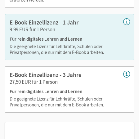
zeitaufwendiges Suchen!
E-Book Einzellizenz - 1 Jahr
9,99 EUR für 1 Person
Medien in diesem E-Book:
Für rein digitales Lehren und Lernen
Audios
Die geeignete Lizenz für Lehrkräfte, Schulen oder
Privatpersonen, die nur mit dem E-Book arbeiten.
Videos
PDF-Dateien
Externe Weblinks zu Erklärfilmen, Dokumenten,
E-Book Einzellizenz - 3 Jahre
Bildern und Texten
27,50 EUR für 1 Person
Grafiken
Für rein digitales Lehren und Lernen
Die geeignete Lizenz für Lehrkräfte, Schulen oder
Privatpersonen, die nur mit dem E-Book arbeiten.