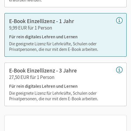
zeitaufwendiges Suchen!
E-Book Einzellizenz - 1 Jahr
9,99 EUR für 1 Person
Medien in diesem E-Book:
Für rein digitales Lehren und Lernen
PDF-Dateien
Die geeignete Lizenz für Lehrkräfte, Schulen oder
Privatpersonen, die nur mit dem E-Book arbeiten.
Externe Weblinks zu Erklärfilmen, Dokumenten,
Bildern und Texten
E-Book Einzellizenz - 3 Jahre
27,50 EUR für 1 Person
Für rein digitales Lehren und Lernen
Die geeignete Lizenz für Lehrkräfte, Schulen oder
Privatpersonen, die nur mit dem E-Book arbeiten.