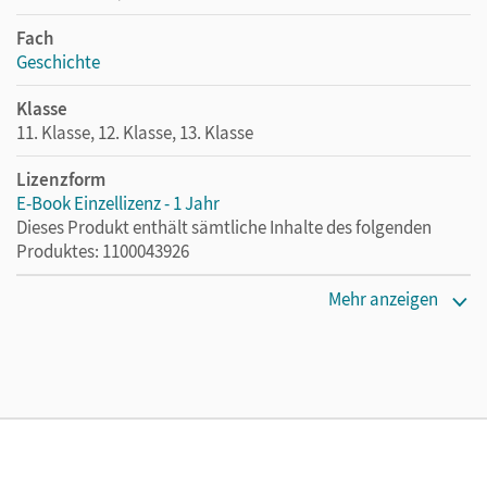
Fach
Geschichte
Klasse
11. Klasse, 12. Klasse, 13. Klasse
Lizenzform
E-Book Einzellizenz - 1 Jahr
Dieses Produkt enthält sämtliche Inhalte des folgenden
Produktes: 1100043926
Erscheinungsdatum
Mehr anzeigen
17.05.2023
Lizenztext
Die geeignete Lizenz für Lehrkräfte, Schulen oder
Privatpersonen, die nur mit dem E-Book arbeiten.
Verlag
Cornelsen Verlag