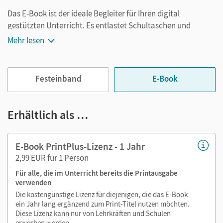
Das E-Book ist der ideale Begleiter für Ihren digital
gestützten Unterricht. Es entlastet Schultaschen und
Rucksäcke und ist jederzeit unkompliziert verfügbar.
Mehr lesen
Außerdem unterstützt es mit vielen digitalen Funktionen
das Lehren und Lernen:
Festeinband
E-Book
Notizen erstellen
Markierungen setzen
Text ergänzen
Erhältlich als …
Lesezeichen hinzufügen
im Text suchen
E-Book PrintPlus-Lizenz - 1 Jahr
zoomen
2,99 EUR für 1 Person
Für alle, die im Unterricht bereits die Printausgabe
Die Medien sind wichtige Bestandteile dieses E-Books. Sie
verwenden
sind seitengenau platziert, damit Sie und Ihre Schüler/-innen
Die kostengünstige Lizenz für diejenigen, die das E-Book
jederzeit unkompliziert darauf zugreifen können. So
ein Jahr lang ergänzend zum Print-Titel nutzen möchten.
gestalten Sie das Lehren und Lernen zeitsparend und
Diese Lizenz kann nur von Lehrkräften und Schulen
abwechslungsreich. Kein Medienwechsel! Kein
erworben werden.