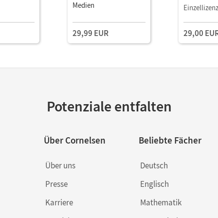
Medien
Book mit
Einzellizen
Lehrkräftem
und Planun
29,99 EUR
29,00 EU
Potenziale entfalten
Über Cornelsen
Beliebte Fächer
Über uns
Deutsch
Presse
Englisch
Karriere
Mathematik