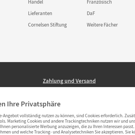
Handel
Französisch
Lieferanten
DaF
Cornelsen Stiftung
Weitere Fächer
Zahlung und Versand
Nur 2,95 EUR Versandkosten in Deutsc
en Ihre Privatsphäre
Ab 59,– EUR Bestellwert liefern wir ve
(Lieferung in 3–6 Tagen).
-Angebot vollständig nutzen zu können, sind Cookies erforderlich. Zusät
ols. Marketing Cookies und andere Trackingtechniken nutzen wir und uns
hnen personalisierte Werbung anzuzeigen, die zu Ihren Interessen passt. 
hmen und welche Tracking- und Analysetechniken Sie akzeptieren. Sie k