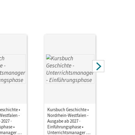
eschichte •
Kursbuch Geschichte •
Kursbuch 
Westfalen -
Nordrhein-Westfalen -
Nordrhein
 2027 ·
Ausgabe ab 2027 ·
Ausgabe a
sphase •
Einführungsphase •
Einführun
smanager E-
Unterrichtsmanager E-
Unterrich