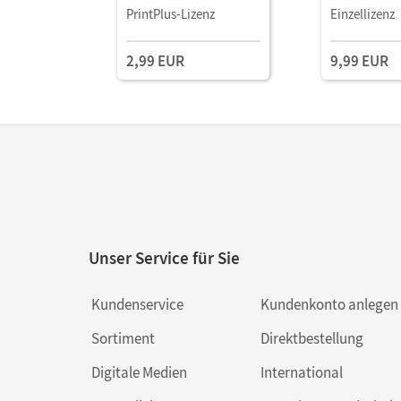
Mit Medien
Mit Medien
PrintPlus-Lizenz
Einzellizenz
2,99 EUR
9,99 EUR
Unser Service für Sie
Kundenservice
Kundenkonto anlegen
Sortiment
Direktbestellung
Digitale Medien
International