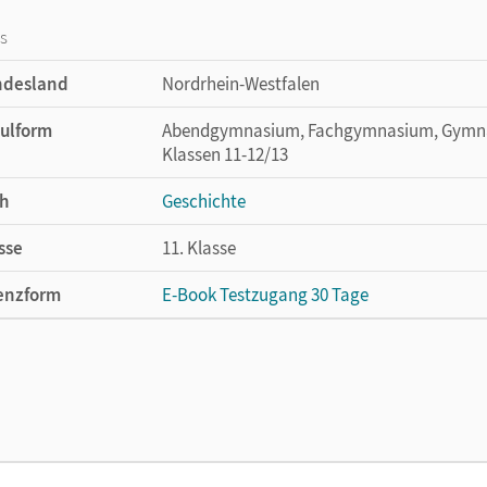
os
ndesland
Nordrhein-Westfalen
ulform
Abendgymnasium, Fachgymnasium, Gymnasi
Klassen 11-12/13
h
Geschichte
sse
11. Klasse
enzform
E-Book Testzugang 30 Tage
enztext
Kostenloser Zugang, um das E-Book 30 Tage
lag
Cornelsen Verlag