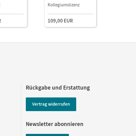
Book mit
Book mit
z
Kollegiumslizenz
Testzuga
aterialien
Lehrkräftematerialien
Lehrkräft
gstools
und Planungstools
und Planu
R
109,00 EUR
(Test-Zug
Rückgabe und Erstattung
Vertrag widerrufen
Newsletter abonnieren