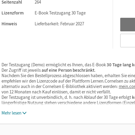
Seitenzahl
264
Lizenzform
E-Book Testzugang 30 Tage
ks. Sie sind seitengenau platziert, damit Sie und Ihre Schüler/-i
So gestalten Sie das Lehren und Lernen zeitsparend und
Hinweis
Lieferbarkeit: Februar 2027
itaufwendiges Suchen!
Der Testzugang (Demo) ermöglicht es Ihnen, das E-Book
30 Tage lang k
Der Zugriff ist jeweils
auf eine Person beschränkt
.
Nachdem Sie den Bestellprozess abgeschlossen haben, erhalten Sie eine
empfehlen wir den Lizenzcode auf der Plattform Lernen.Cornelsen zu akt
alternativ auch in der Cornelsen E-Bibliothek aktiviert werden:
mein.cor
von 12 Monaten nach Kauf einlösen, damit er nicht verfällt.
Der Testzugang ist unverbindlich, d. h. nach Ablauf der 30 Tage erfolgt
k
längerfristige Nutzung stehen verschiedene andere Lizenzformen (Einz
Mehr lesen