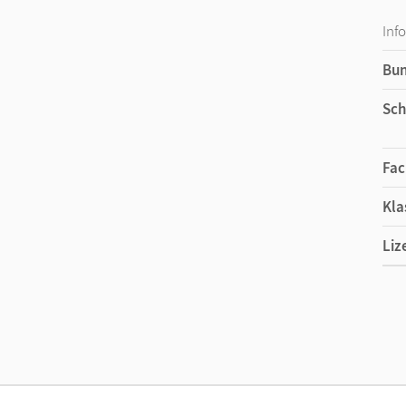
Inf
Bu
Sch
Fac
Kla
Liz
Liz
Ver