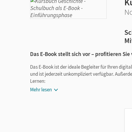
K
No
Sc
Mi
Das E-Book stellt sich vor – profitieren Sie
Das E-Book ist der ideale Begleiter für Ihren digi
und ist jederzeit unkompliziert verfügbar. Außerd
Lernen:
Mehr lesen
Notizen erstellen
Markierungen setzen
Text ergänzen
Lesezeichen hinzufügen
im Text suchen