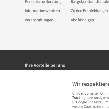
Persönliche Beratung
Ratgeber Grundschule
Informationszentren
Zu den Empfehlungen
Veranstaltungen
Abo kündigen
Ihre Vorteile bei uns
20% Prüfnachlass für Lehrkräfte
Wir respektier
Persönliche Angebote für Lehrkräfte
Um das Cornelsen Online
Sicheres Einkaufen mit SSL-Verschlüsselung
Tracking- und Analyseto
B. Google und Meta, um I
Verlängerte
Widerrufsfrist
von 4 Wochen
welche Cookies Sie anne